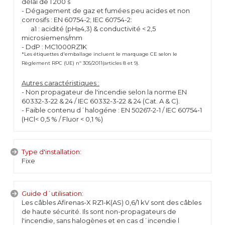
délai de 1 200 s
- Dégagement de gaz et fumées peu acides et non
corrosifs : EN 60754-2; IEC 60754-2:
a1 : acidité (pH≥4,3) & conductivité < 2,5
microsiemens/mm
- DdP : MC1000RZ1K
*Les étiquettes d'emballage incluent le marquage CE selon le
Règlement RPC (UE) nº 305/2011(articles 8 et 9).
Autres caractéristiques :
- Non propagateur de l'incendie selon la norme EN
60332-3-22 & 24 / IEC 60332-3-22 & 24 (Cat. A & C).
- Faible contenu d´halogéne : EN 50267-2-1 / IEC 60754-1
(HCl< 0,5 % / Fluor < 0,1 %)
Type d'installation:
Fixe
Guide d´utilisation:
Les câbles Afirenas-X RZ1-K(AS) 0,6/1 kV sont des câbles
de haute sécurité. Ils sont non-propagateurs de
l'incendie, sans halogènes et en cas d´incendie l