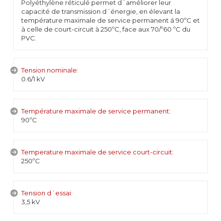
Polyéthylène réticulé permet d´améliorer leur
capacité de transmission d´énergie, en élevant la
température maximale de service permanent á 90ºC et
à celle de court-circuit à 250ºC, face aux 70/º60 ºC du
PVC.
Tension nominale:
0.6/1 kV
Température maximale de service permanent:
90ºC
Temperature maximale de service court-circuit:
250ºC
Tension d´essai:
3,5 kV