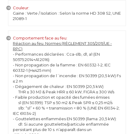
Couleur:
Gaine : Verte / Isolation : Selon la norme HD 308 S2, UNE
21089-1
Comportement face au feu:
Réaction au feu. Normes (RÈGLEMENT 305/2011/UE -
RPC)
- Performances déclarées : Cca-s1b, d1, a1 (EN
50575:2014+A1:2016)
- Non propagation de la flamme : EN 60332-1-2; IEC
60332-1 (H≤425 mm)
- Non propagation de l´incendie : EN 50399 (20,5 kW) Fs
≤ 2 m
- Dégagement de chaleur : EN 50399 (20,5 kW)
THR ≤ 30 MJ & Peak HRR ≤ 60 kW; FIGRA ≤ 300 W/s
- Faible production et opacité des fumées émises
s1 (EN 50399): TSP ≤ 50 m2 & Peak SPR ≤ 0,25 m2/s
s1b: “s1” + 60 % < transmission < 80 % (UNE EN 61034-2;
IEC 61034-2)
- Gouttelettes enflammées EN 50399 (llama: 20,5 kW):
d1: Si aucune gouttelette/particule enflammée
persistant plus de 10 s. n’apparaît dans un