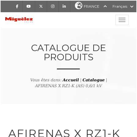
Facebook
Youtube
X
Instagram
LinkedIn
FRANCE
Français
Affiche
Miguélez Cables
CATALOGUE DE
PRODUITS
RCHER
Vous êtes dans:
Accueil
|
Catalogue
|
AFIRENAS X RZ1-K (AS) 0,6/1 kV
tour à la recherche de produ
AFIRENAS X RZ1-K