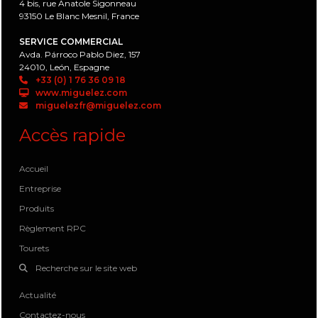
4 bis, rue Anatole Sigonneau
93150 Le Blanc Mesnil, France
SERVICE COMMERCIAL
Avda. Párroco Pablo Diez, 157
24010, León, Espagne
+33 (0) 1 76 36 09 18
www.miguelez.com
miguelezfr@miguelez.com
Accès rapide
Accueil
Entreprise
Produits
Règlement RPC
Tourets
Recherche sur le site web
Actualité
Contactez-nous