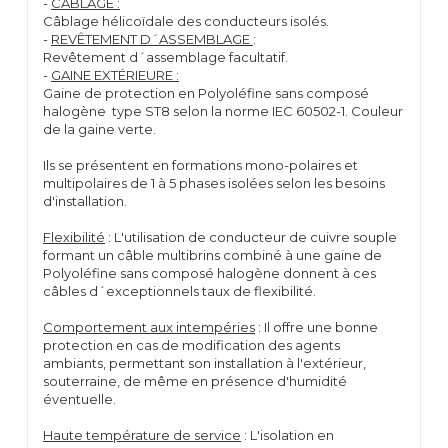
-
CÂBLAGE :
Câblage hélicoïdale des conducteurs isolés.
-
REVÊTEMENT D´ASSEMBLAGE
:
Revêtement d´assemblage facultatif.
-
GAINE EXTÉRIEURE :
Gaine de protection en Polyoléfine sans composé
halogène type ST8 selon la norme IEC 60502-1. Couleur
de la gaine verte.
Ils se présentent en formations mono-polaires et
multipolaires de 1 à 5 phases isolées selon les besoins
d'installation.
Flexibilité
: L'utilisation de conducteur de cuivre souple
formant un câble multibrins combiné à une gaine de
Polyoléfine sans composé halogène donnent à ces
câbles d´exceptionnels taux de flexibilité.
Comportement aux intempéries
: Il offre une bonne
protection en cas de modification des agents
ambiants, permettant son installation à l'extérieur,
souterraine, de même en présence d'humidité
éventuelle.
Haute température de service
: L'isolation en