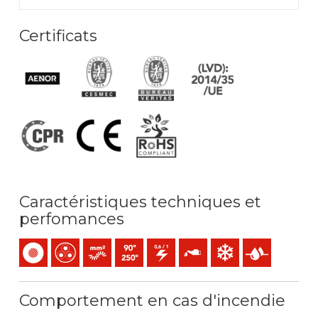
Certificats
Caractéristiques techniques et
perfomances
Monoconducteur
Multiconducteur
Âme - Souple (classe 5) mm2
Température maximale de service: 90ºC / 2
0,6/1 (1,2) kV C.A
Résistance à l'huile
Résistance au froid
Présence d’eau
Comportement en cas d'incendie