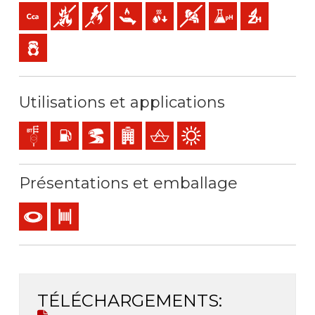
Cca-s1b,d1,a1 (réaction au feu)
Non propagateur de l' incendie
Non propagateur de la flamme
Faible dégagement de chaleur
Faible production de gouttelettes 
Faible opacité et production
Faible acidité et condu
Sans halogène
Faible émission de gaz toxiques
Utilisations et applications
Réseaux de distribution d´energie
Locaux avec risque d'incendie ou d'explosion
BD2, BD3, BD4 ( IGH, tunnels...)
ERP- établissements recevant du public
Bateaux en acier
Utilisation en extérieur
Présentations et emballage
Couronne
Touret
TÉLÉCHARGEMENTS: