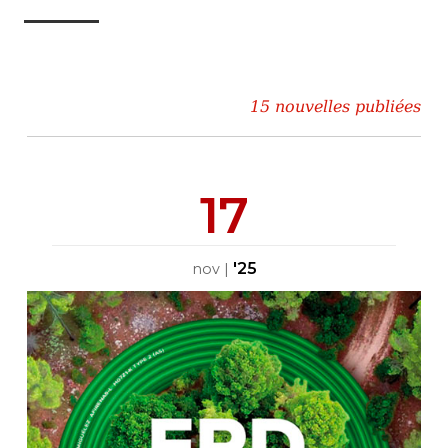
15 nouvelles publiées
17
'25
nov
|