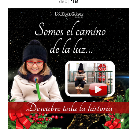
'18
dec
|