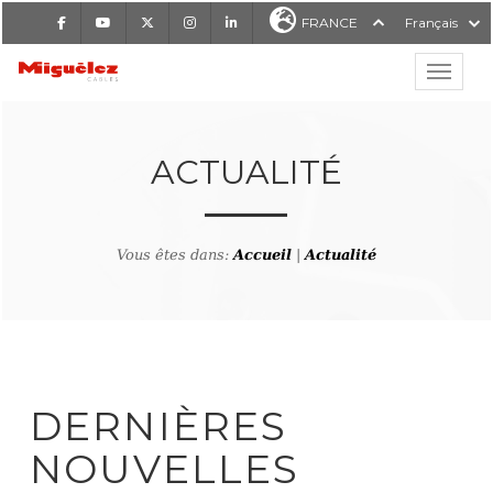
Facebook
Youtube
X
Instagram
LinkedIn
FRANCE
Français
Affiche
Miguélez Cables
ACTUALITÉ
Vous êtes dans:
Accueil
|
Actualité
RCHER
DERNIÈRES
NOUVELLES