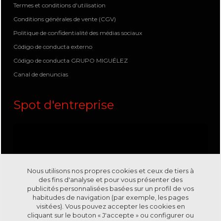
Termes et conditions d'utilisation
Conditions générales de vente (CGV)
Politique de confidentialité des médias sociaux
Código de conducta externo
Código de conducta GRUPO MIGUÉLEZ
Canal de denuncias
Spot d'entreprise
Nous utilisons nos propres cookies et ceux de tiers à
des fins d'analyse et pour vous présenter des
publicités personnalisées basées sur un profil de vos
habitudes de navigation (par exemple, les pages
visitées). Vous pouvez accepter les cookies en
cliquant sur le bouton « J'accepte » ou configurer ou