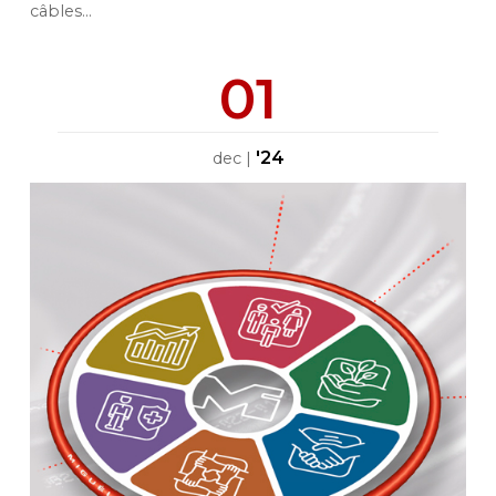
câbles...
01
'24
dec
|