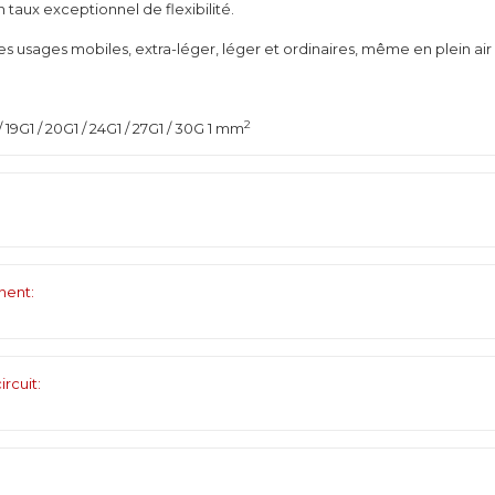
taux exceptionnel de flexibilité.
s usages mobiles, extra-léger, léger et ordinaires, même en plein air
2
1 / 19G1 / 20G1 / 24G1 / 27G1 / 30G 1 mm
nent:
rcuit: