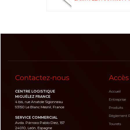
Contactez-nous
Accès
CENTRE LOGISTIQUE
Accueil
MIGUÉLEZ FRANCE
Entreprise
4 bis, rue Anatole Sigonneau
93150 Le Blanc Mesnil, France
Produits
Règlement 
SERVICE COMMERCIAL
Avda. Párroco Pablo Diez, 157
Tourets
24010, León, Espagne