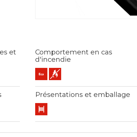
es et
Comportement en cas
d'incendie
ce: 70ºC / 160ºC
Eca (réaction au feu)
Non propagateur de la flamme
s
Présentations et emballage
Touret