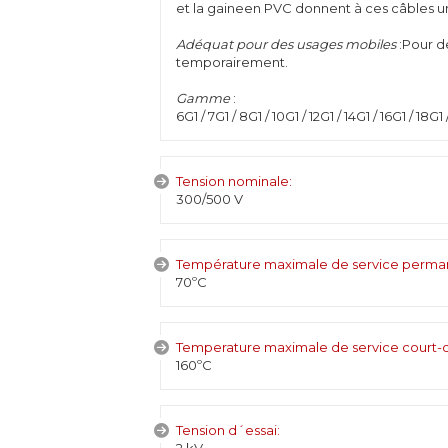
et la gaineen PVC donnent à ces câbles un 
Adéquat pour des usages mobiles
:Pour de
temporairement.
Gamme
:
6G1 / 7G1 / 8G1 / 10G1 / 12G1 / 14G1 / 16G1 / 18G
Tension nominale:
300/500 V
Température maximale de service perma
70ºC
Temperature maximale de service court-ci
160ºC
Tension d´essai: