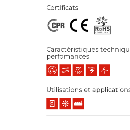
Certificats
Caractéristiques techniqu
perfomances
Multiconducteur
Âme - Souple (classe 5) mm2
Température maximale de servi
300 / 500 V C.A.
Facil dénudage
Utilisations et application
Câblage du panneau et de l'appareil
Commande et contrôle
Utilisation industrielle