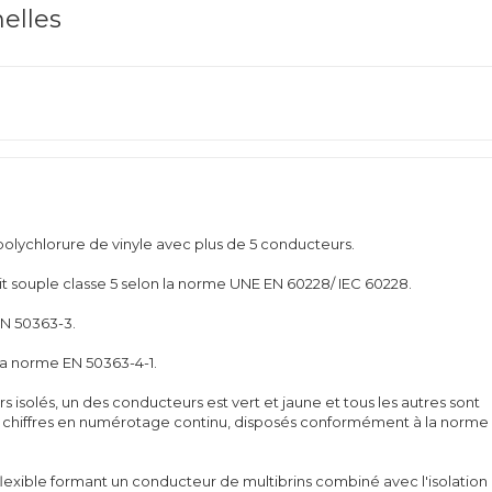
nelles
polychlorure de vinyle avec plus de 5 conducteurs.
t souple classe 5 selon la norme UNE EN 60228/ IEC 60228.
EN 50363-3.
la norme EN 50363-4-1.
 isolés, un des conducteurs est vert et jaune et tous les autres sont
es chiffres en numérotage continu, disposés conformément à la norme
e flexible formant un conducteur de multibrins combiné avec l'isolation