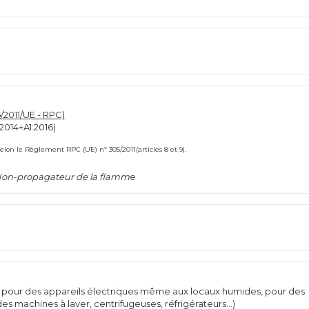
2011/UE - RPC)
2014+A1:2016)
on le Règlement RPC (UE) nº 305/2011(articles 8 et 9).
on-propagateur de la flamm
e
; pour des appareils électriques même aux locaux humides, pour des
machines à laver, centrifugeuses, réfrigérateurs...)