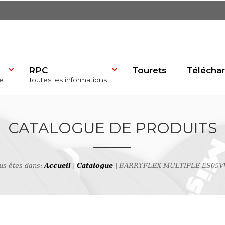
RPC
Tourets
Télécha
e
Toutes les informations
dP)
CATALOGUE DE PRODUITS
us êtes dans:
Accueil
|
Catalogue
| BARRYFLEX MULTIPLE ES05V
se