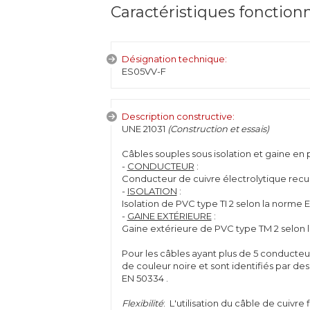
Caractéristiques fonction
Désignation technique:
ES05VV-F
Description constructive:
UNE 21031
(Construction et essais)
Câbles souples sous isolation et gaine en 
-
CONDUCTEUR
:
Conducteur de cuivre électrolytique recui
-
ISOLATION
:
Isolation de PVC type TI 2 selon la norme 
-
GAINE EXTÉRIEURE
:
Gaine extérieure de PVC type TM 2 selon 
Pour les câbles ayant plus de 5 conducteurs
de couleur noire et sont identifiés par d
EN 50334 .
Flexibilité
: L'utilisation du câble de cuivr