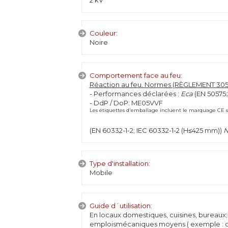
2 kV
Couleur:
Noire
Comportement face au feu:
Réaction au feu. Normes (RÈGLEMENT 305/
- Performances déclarées :
Eca
(EN 50575:
- DdP / DoP: ME05VVF
Les étiquettes d'emballage incluent le marquage CE sel
(EN 60332-1-2; IEC 60332-1-2 (H≤425 mm))
N
Type d'installation:
Mobile
Guide d´utilisation:
En locaux domestiques, cuisines, bureaux
emploismécaniques moyens ( exemple : des 