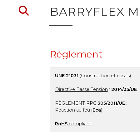
Retour à la recherche 
BARRYFLEX M
Règlement
UNE 21031
(Construction et essais)
Directive Basse Tension
:
2014/35/UE
RÈGLEMENT RPC
305/2011/UE
:
Réaction au feu (
Eca
)
RoHS
compliant