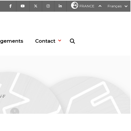
Facebook
Youtube
X
Instagram
LinkedIn
FRANCE
Français
rgements
Contact
Recherche sur le site web
V-F