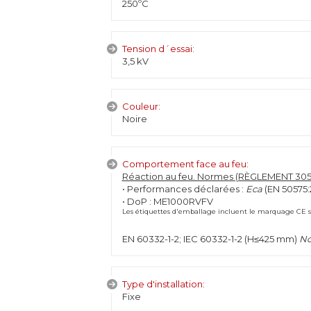
250ºC
Tension d´essai:
3,5 kV
Couleur:
Noire
Comportement face au feu:
Réaction au feu. Normes (RÈGLEMENT 305/
• Performances déclarées :
Eca
(EN 50575:
• DoP : ME1000RVFV
Les étiquettes d'emballage incluent le marquage CE sel
EN 60332-1-2; IEC 60332-1-2 (H≤425 mm)
No
Type d'installation:
Fixe