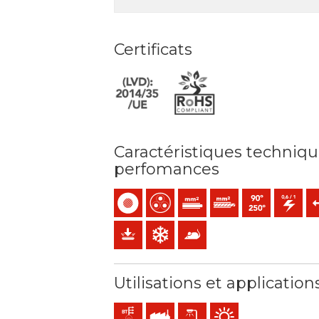
Certificats
Caractéristiques techniqu
perfomances
Monoconducteur
Multiconducteur
Âme -Massif (classe 1) mm2
Âme -Rigide câblée (cl
Température max
0,6/1 (1,2)
Eff
Protection mécanique
Résistance au froid
Anti-rongeurs
Utilisations et application
Réseaux de distribution d´energie
Utilisation industrielle
Éclairage extérieur
Utilisation en extérieur