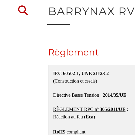
Retour à la recherche 
BARRYNAX RV
Règlement
IEC 60502-1, UNE 21123-2
(Construction et essais)
Directive Basse Tension
:
2014/35/UE
RÈGLEMENT RPC nº
305/2011/UE
:
Réaction au feu (
Eca
)
RoHS
compliant