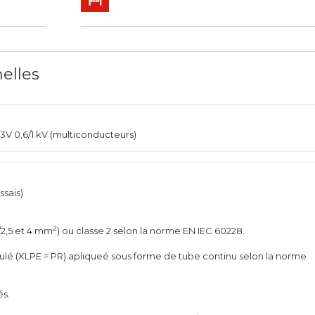
nelles
V 0,6/1 kV (multiconducteurs)
ssais)
2
5/2,5 et 4 mm
) ou classe 2 selon la norme EN IEC 60228.
ulé (XLPE = PR) apliqueé sous forme de tube continu selon la norme
és.