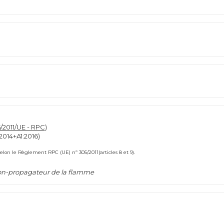
2011/UE - RPC
)
2014+A1:2016)
on le Règlement RPC (UE) nº 305/2011(articles 8 et 9).
n-propagateur de la flamme