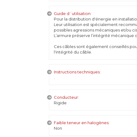
Guide d´utilisation:
Pour la distribution d'énergie en installat
Leur utilisation est spécialement recomma
possibles agressions mécaniques et/ou cis
L’armure préserve l’intégrité mécanique d
Ces câbles sont également conseillés pou
l'intégrité du câble.
Instructions techniques:
.
Conducteur:
Rigide
Faible teneur en halogènes:
Non