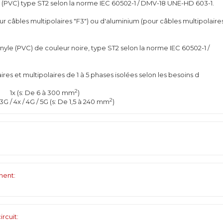
e (PVC) type ST2 selon la norme IEC 60502-1 / DMV-18 UNE-HD 603-1.
 câbles multipolaires "F3") ou d'aluminium (pour câbles multipolaire
yle (PVC) de couleur noire, type ST2 selon la norme IEC 60502-1 /
res et multipolaires de 1 à 5 phases isolées selon les besoins d
2
1x (s: De 6 à 300 mm
)
2
/ 3G / 4x / 4G / 5G (s: De 1,5 à 240 mm
)
nent:
rcuit: