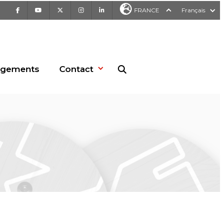
Facebook
Youtube
X
Instagram
LinkedIn
FRANCE
Français
rgements
Contact
Recherche sur le site web