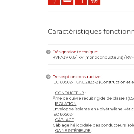
Caractéristiques fonction
Désignation technique:
RVFA3V 0,6/1 kV (monoconducteurs) / RVF3
Description constructive:
IEC 60502-1, UNE 21123-2 (Construction et e
-
CONDUCTEUR
:
Âme de cuivre recuit rigide de classe 1 (1,
-
ISOLATION
:
Enveloppe isolante en Polyéthylène Rétic
IEC 60502-1.
-
CÂBLAGE
:
Câblage hélicoïdale des conducteurs isol
-
GAINE INTÉRIEURE
: