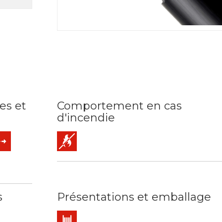
es et
Comportement en cas
d'incendie
asse 2) mm2
imale de service: 90ºC / 250ºC
 kV C.A
orts de traction
Non propagateur de la flamme
s
Présentations et emballage
Touret