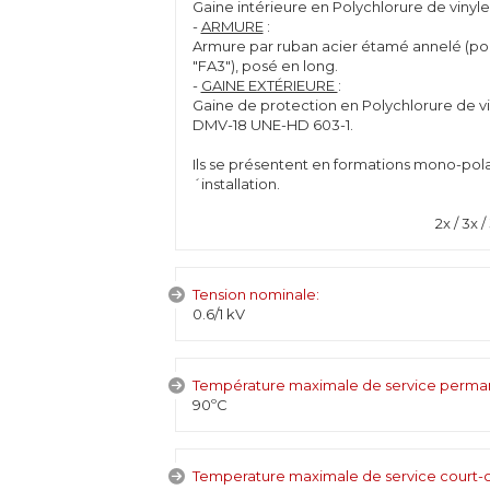
Gaine intérieure en Polychlorure de vinyl
-
ARMURE
:
Armure par ruban acier étamé annelé (pour
"FA3"), posé en long.
-
GAINE EXTÉRIEURE
:
Gaine de protection en Polychlorure de vin
DMV-18 UNE-HD 603-1.
Ils se présentent en formations mono-polai
´installation.
2x / 3x 
Tension nominale:
0.6/1 kV
Température maximale de service perma
90ºC
Temperature maximale de service court-ci