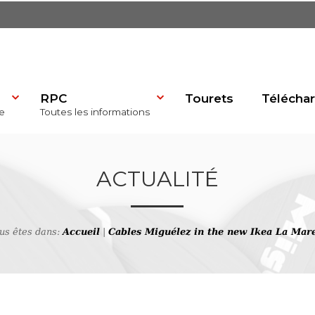
RPC
Tourets
Télécha
e
Toutes les informations
dP)
ACTUALITÉ
us êtes dans:
Accueil
|
Cables Miguélez in the new Ikea La Mar
se