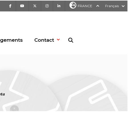
Facebook
Youtube
X
Instagram
LinkedIn
FRANCE
Français
rgements
Contact
Recherche sur le site web
eta