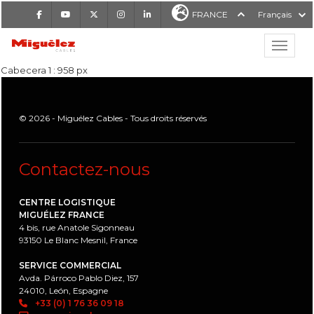
Facebook
Youtube
X
Instagram
LinkedIn
FRANCE
Français
Affiche
Miguélez Cables
Cabecera 1 : 958 px
© 2026 - Miguélez Cables - Tous droits réservés
Contactez-nous
RCHER
CENTRE LOGISTIQUE
MIGUÉLEZ FRANCE
4 bis, rue Anatole Sigonneau
93150 Le Blanc Mesnil, France
SERVICE COMMERCIAL
Avda. Párroco Pablo Diez, 157
24010, León, Espagne
+33 (0) 1 76 36 09 18