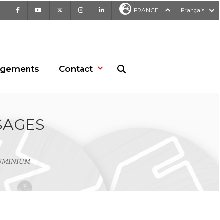
Facebook
Youtube
X
Instagram
LinkedIn
FRANCE
Français
rgements
Contact
Recherche sur le site web
SAGES
UMINIUM