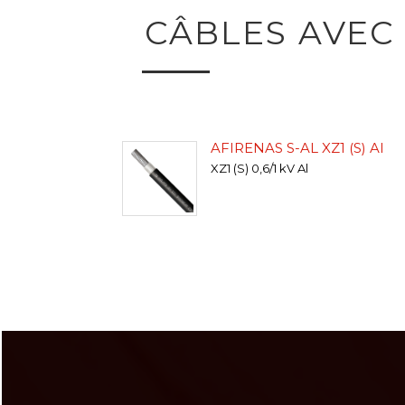
CÂBLES AVEC
AFIRENAS S-AL XZ1 (S) Al
XZ1 (S) 0,6/1 kV Al