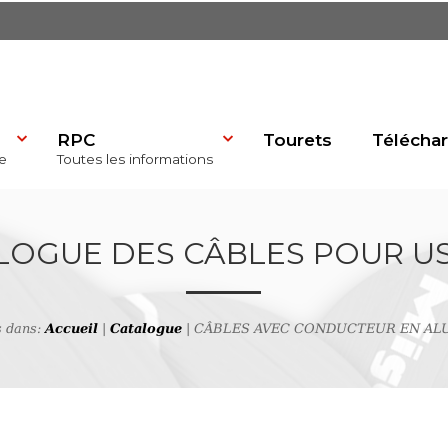
RPC
Tourets
Télécha
e
Toutes les informations
dP)
LOGUE DES CÂBLES POUR U
s dans:
Accueil
|
Catalogue
| CÂBLES AVEC CONDUCTEUR EN AL
se