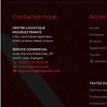
Contactez-nous
Accès
CENTRE LOGISTIQUE
Accueil
MIGUÉLEZ FRANCE
Entreprise
4 bis, rue Anatole Sigonneau
93150 Le Blanc Mesnil, France
Produits
Règlement 
SERVICE COMMERCIAL
Avda. Párroco Pablo Diez, 157
Tourets
24010, León, Espagne
Recherche
+33 (0) 1 76 36 09 18
www.miguelez.com
miguelezfr@miguelez.com
TEXTES JU
Mentions lég
Politique de 
Politique d'u