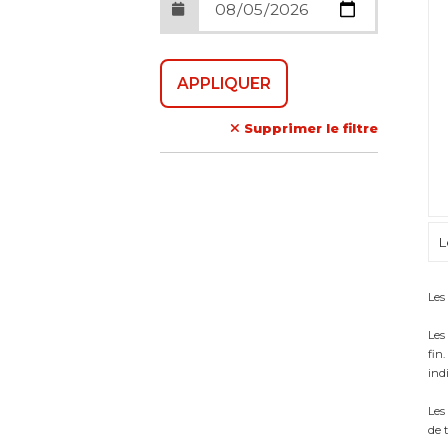
Supprimer le filtre
L
Les
Les
fin
indi
Les
de 