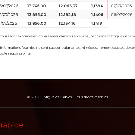
3/07/2026
13.745,00
12.063,37
1,1394
07/07/2026
2/07/2026
13.895,00
12.182,18
1,1406
06/07/2026
1/07/2026
13.856,00
12.134,16
1,1419
 cours sont exprimés en dollars américains ou en euros , par tonne métrique de cuiv
 informations fournies ne sont pas contraignantes, ni nécessairement exactes, de sor
toute responsabilité.
© 2026 - Miguélez Cables - Tous droits réservés
 rapide