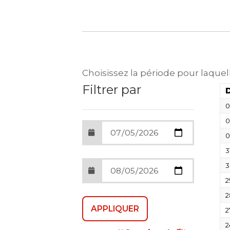
Choisissez la période pour laquel
Filtrer par
0
0
0
3
3
2
2
2
2