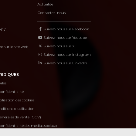
Actualité
Contactez-nous
Suivez-nous sur Facebook
RPC
Suivez-nous sur Youtube
Suivez-nous sur X
 sur le site web
Suivez-nous sur Instagram
Suivez-nous sur LinkedIn
RIDIQUES
ales
confidentialité
tilisation des cookies
ditions d'utilisation
énérales de vente (CGV)
confidentialité des médias sociaux
onducta externo