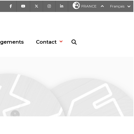
Facebook
Youtube
X
Instagram
LinkedIn
FRANCE
Français
rgements
Contact
Recherche sur le site web