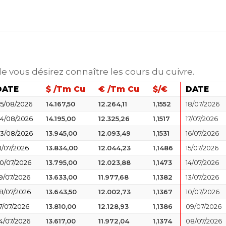
le vous désirez connaître les cours du cuivre.
DATE
$ /Tm Cu
€ /Tm Cu
$/€
DATE
5/08/2026
14.167,50
12.264,11
1,1552
18/07/2026
4/08/2026
14.195,00
12.325,26
1,1517
17/07/2026
3/08/2026
13.945,00
12.093,49
1,1531
16/07/2026
1/07/2026
13.834,00
12.044,23
1,1486
15/07/2026
0/07/2026
13.795,00
12.023,88
1,1473
14/07/2026
9/07/2026
13.633,00
11.977,68
1,1382
13/07/2026
8/07/2026
13.643,50
12.002,73
1,1367
10/07/2026
7/07/2026
13.810,00
12.128,93
1,1386
09/07/2026
4/07/2026
13.617,00
11.972,04
1,1374
08/07/2026