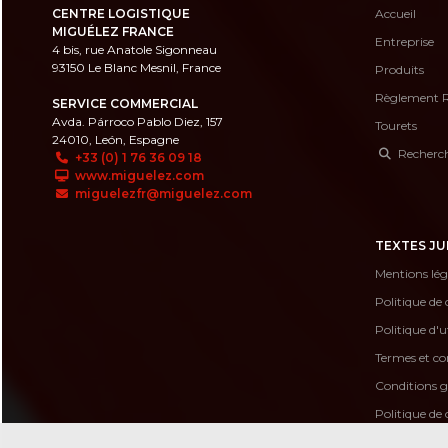
CENTRE LOGISTIQUE
Accueil
MIGUÉLEZ FRANCE
Entreprise
4 bis, rue Anatole Sigonneau
93150 Le Blanc Mesnil, France
Produits
Règlement 
SERVICE COMMERCIAL
Avda. Párroco Pablo Diez, 157
Tourets
24010, León, Espagne
Recherche
+33 (0) 1 76 36 09 18
www.miguelez.com
miguelezfr@miguelez.com
TEXTES JU
Mentions lég
Politique de 
Politique d'u
Termes et con
Conditions g
Politique de 
Código de c