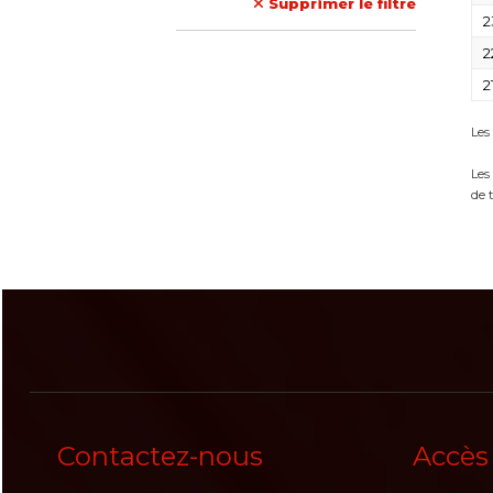
Supprimer le filtre
2
2
2
Les
Les
de 
Contactez-nous
Accès