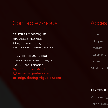
Contactez-nous
Accès
CENTRE LOGISTIQUE
Accueil
MIGUÉLEZ FRANCE
Entreprise
4 bis, rue Anatole Sigonneau
93150 Le Blanc Mesnil, France
Produits
Règlement 
SERVICE COMMERCIAL
Avda. Párroco Pablo Diez, 157
Tourets
24010, León, Espagne
Recherche
+33 (0) 1 76 36 09 18
www.miguelez.com
miguelezfr@miguelez.com
TEXTES JU
Mentions lég
Politique de 