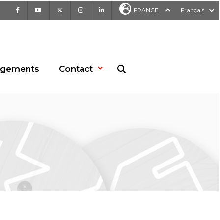
Facebook
Youtube
X
Instagram
LinkedIn
FRANCE
Français
rgements
Contact
Recherche sur le site web