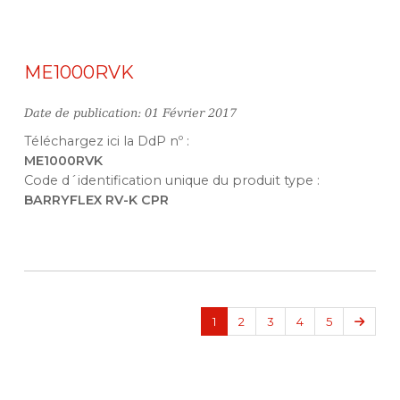
ME1000RVK
Date de publication: 01 Février 2017
Téléchargez ici la DdP nº :
ME1000RVK
Code d´identification unique du produit type :
BARRYFLEX RV-K CPR
Suiva
1
2
3
4
5