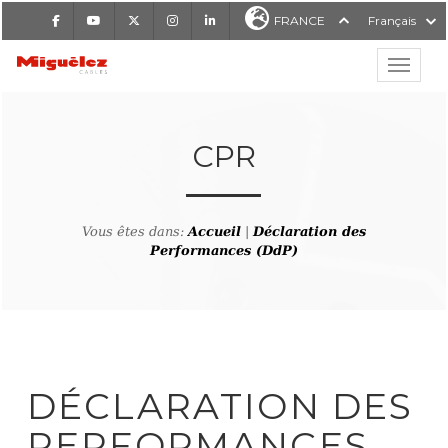
Facebook
Youtube
X
Instagram
LinkedIn
FRANCE
Français
Affiche
Miguélez Cables
CPR
Vous êtes dans:
Accueil
|
Déclaration des
RCHER
Performances (DdP)
DÉCLARATION DES
PERFORMANCES