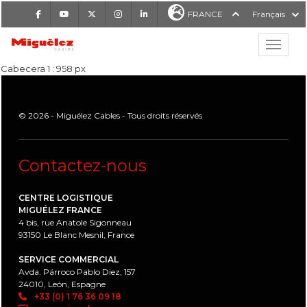
Facebook
Youtube
X
Instagram
LinkedIn
FRANCE
Français
Affiche
Miguélez Cables
Cabecera 1 : 958 px
© 2026 - Miguélez Cables - Tous droits réservés
Contactez-nous
RCHER
CENTRE LOGISTIQUE
MIGUÉLEZ FRANCE
4 bis, rue Anatole Sigonneau
93150 Le Blanc Mesnil, France
SERVICE COMMERCIAL
Avda. Párroco Pablo Diez, 157
24010, León, Espagne
+33 (0) 1 76 36 09 18