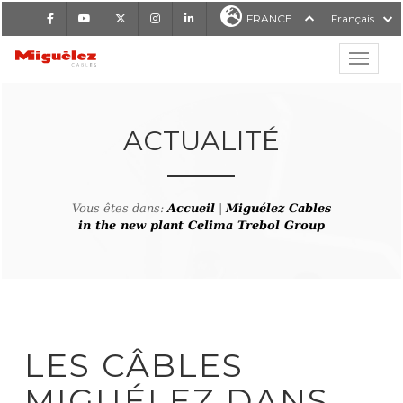
Facebook
Youtube
X
Instagram
LinkedIn
FRANCE
Français
Affiche
Miguélez Cables
ACTUALITÉ
Vous êtes dans:
Accueil
|
Miguélez Cables
RCHER
in the new plant Celima Trebol Group
LES CÂBLES
MIGUÉLEZ DANS