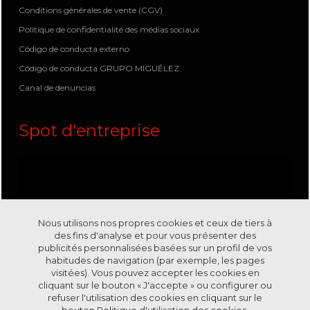
Conditions générales de vente (CGV)
Politique de confidentialité des médias sociaux
Código de conducta externo
Código de conducta GRUPO MIGUÉLEZ
Canal de denuncias
Spot d'entreprise
Nous utilisons nos propres cookies et ceux de tiers à
des fins d'analyse et pour vous présenter des
publicités personnalisées basées sur un profil de vos
habitudes de navigation (par exemple, les pages
visitées). Vous pouvez accepter les cookies en
cliquant sur le bouton « J'accepte » ou configurer ou
refuser l'utilisation des cookies en cliquant sur le