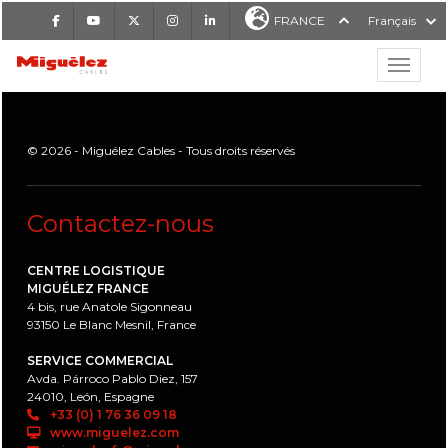
Facebook
Youtube
X
Instagram
LinkedIn
FRANCE
Français
Affiche
Miguélez Cables
© 2026 - Miguélez Cables - Tous droits réservés
Contactez-nous
RCHER
CENTRE LOGISTIQUE
MIGUÉLEZ FRANCE
4 bis, rue Anatole Sigonneau
93150 Le Blanc Mesnil, France
SERVICE COMMERCIAL
Avda. Párroco Pablo Diez, 157
24010, León, Espagne
+33 (0) 1 76 36 09 18
www.miguelez.com