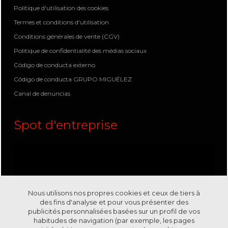
Politique d'utilisation des cookies
Termes et conditions d'utilisation
Conditions générales de vente (CGV)
Politique de confidentialité des médias sociaux
Código de conducta externo
Código de conducta GRUPO MIGUÉLEZ
Canal de denuncias
Spot d'entreprise
Nous utilisons nos propres cookies et ceux de tiers à
des fins d'analyse et pour vous présenter des
publicités personnalisées basées sur un profil de vos
habitudes de navigation (par exemple, les pages