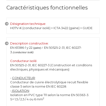
Caractéristiques fonctionnelles
Désignation technique:
H07V-K (conducteur isolé) + ICTA 3422 (gaine) + GUIDE
Description constructive:
EN 61386-1 y 22
EN 50525-2-31, IEC 60227-
(gaine) /
3
(conducteur isolé)
Conducteur isolé.
EN 50525-2-31, IEC 60227-3 (Construction et conditions
électriques, physiques et mécaniques)
-
CONDUCTEUR
:
Conducteur de cuivre électrolytique recuit flexible
classe 5 selon la norme EN IEC 60228.
-
ISOLATION
:
Isolation en PVC type TI1 selon la norme EN 50363-3.
2
S= 1,5 / 2,5 / 4 ou 6 mm