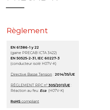
Règlement
EN 61386-1 y 22
(gaine PRECAB ICTA 3422)
EN 50525-2-31, IEC 60227-3
(conducteur isolé H07V-K)
Directive Basse Tension
:
2014/35/UE
RÈGLEMENT RPC nº
305/2011/UE
:
Réaction au feu:
Eca
(H07V-K)
RoHS
compliant