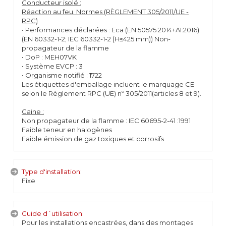
Conducteur isolé :
Réaction au feu. Normes (RÈGLEMENT 305/2011/UE -
RPC)
• Performances déclarées : Eca (EN 50575:2014+A1:2016)
(EN 60332-1-2; IEC 60332-1-2 (H≤425 mm)) Non-
propagateur de la flamme
• DoP : MEH07VK
• Système EVCP : 3
• Organisme notifié : 1722
Les étiquettes d'emballage incluent le marquage CE
selon le Règlement RPC (UE) nº 305/2011(articles 8 et 9).
Gaine :
Non propagateur de la flamme : IEC 60695-2-41 :1991
Faible teneur en halogènes
Faible émission de gaz toxiques et corrosifs
Type d'installation:
Fixe
Guide d´utilisation:
Pour les installations encastrées, dans des montages