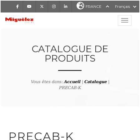
Facebook
Youtube
X
Instagram
LinkedIn
FRANCE
Français
Affiche
Miguélez Cables
CATALOGUE DE
PRODUITS
RCHER
Vous êtes dans:
Accueil
|
Catalogue
|
PRECAB-K
tour à la recherche de produ
PRECAB-K