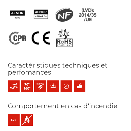
Caractéristiques techniques et
perfomances
Âme - Souple (classe 5) mm2
Température maximale de service: 70ºC / 160ºC
450 / 750 V C.A.
Protection mécanique
Gain de temps
Installation facile
Comportement en cas d'incendie
Eca (réaction au feu)
Non propagateur de la flamme