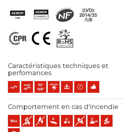
Caractéristiques techniques et
perfomances
Souple
Âme - Souple (classe 5) mm2
Température maximale de service: 70ºC / 160ºC
450 / 750 V C.A.
Protection mécanique
Gain de temps
Installation facile
Comportement en cas d'incendie
B2ca-s1a,d1,a1 (réaction au feu)
Non propagateur de l' incendie
Non propagateur de la flamme
Faible dégagement de chaleur
Faible production de gouttelettes 
Faible opacité et production
Faible acidité et condu
Sans halogène
Faible émission de gaz toxiques