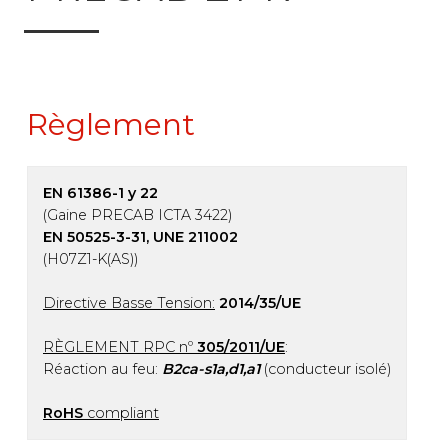
Règlement
EN 61386-1 y 22
(Gaine PRECAB ICTA 3422)
EN 50525-3-31, UNE 211002
(H07Z1-K(AS))
Directive Basse Tension:
2014/35/UE
RÈGLEMENT RPC nº
305/2011/UE
:
Réaction au feu:
B2ca-s1a,d1,a1
(conducteur isolé)
RoHS
compliant