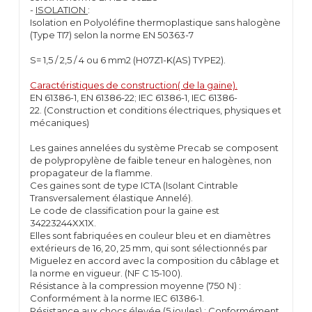
-
ISOLATION
:
Isolation en Polyoléfine thermoplastique sans halogène
(Type TI7) selon la norme EN 50363-7
S= 1,5 / 2,5 / 4 ou 6 mm2 (H07Z1-K(AS) TYPE2).
Caractéristiques de construction( de la gaine).
EN 61386-1, EN 61386-22; IEC 61386-1, IEC 61386-
22. (Construction et conditions électriques, physiques et
mécaniques)
Les gaines annelées du système Precab se composent
de polypropylène de faible teneur en halogènes, non
propagateur de la flamme.
Ces gaines sont de type ICTA (Isolant Cintrable
Transversalement élastique Annelé).
Le code de classification pour la gaine est
34223244XX1X.
Elles sont fabriquées en couleur bleu et en diamètres
extérieurs de 16, 20, 25 mm, qui sont sélectionnés par
Miguelez en accord avec la composition du câblage et
la norme en vigueur. (NF C 15-100).
Résistance à la compression moyenne (750 N) :
Conformément à la norme IEC 61386-1.
Résistance aux chocs élevée (5 joules) : Conformément