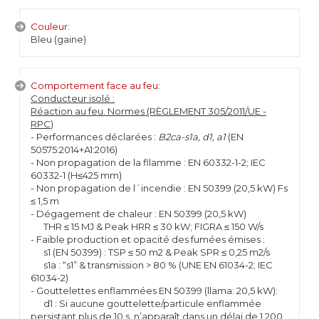
Couleur:
Bleu (gaine)
Comportement face au feu:
Conducteur isolé :
Réaction au feu. Normes (RÈGLEMENT 305/2011/UE -
RPC
)
- Performances déclarées :
B2ca-s1a, d1, a1
(EN
50575:2014+A1:2016)
- Non propagation de la fllamme : EN 60332-1-2; IEC
60332-1 (H≤425 mm)
- Non propagation de l´incendie : EN 50399 (20,5 kW) Fs
≤ 1,5 m
- Dégagement de chaleur : EN 50399 (20,5 kW)
THR ≤ 15 MJ & Peak HRR ≤ 30 kW; FIGRA ≤ 150 W/s
- Faible production et opacité des fumées émises :
s1 (EN 50399) : TSP ≤ 50 m2 & Peak SPR ≤ 0,25 m2/s
s1a : “s1” & transmission > 80 % (UNE EN 61034-2; IEC
61034-2)
- Gouttelettes enflammées EN 50399 (llama: 20,5 kW):
d1 : Si aucune gouttelette/particule enflammée
persistant plus de 10 s. n’apparaît dans un délai de 1 200