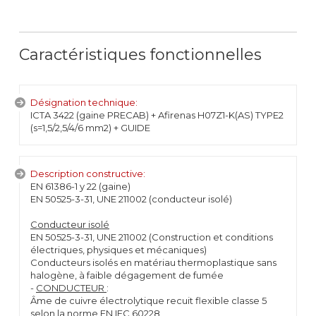
Caractéristiques fonctionnelles
Désignation technique:
ICTA 3422 (gaine PRECAB) + Afirenas H07Z1-K(AS) TYPE2
(s=1,5/2,5/4/6 mm2) + GUIDE
Description constructive:
EN 61386-1 y 22 (gaine)
EN 50525-3-31, UNE 211002 (conducteur isolé)
Conducteur isolé
EN 50525-3-31, UNE 211002 (Construction et conditions
électriques, physiques et mécaniques)
Conducteurs isolés en matériau thermoplastique sans
halogène, à faible dégagement de fumée
-
CONDUCTEUR
:
Âme de cuivre électrolytique recuit flexible classe 5
selon la norme EN IEC 60228