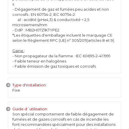
s
- Dégagement de gaz et fumées peu acides et non
corrosifs : EN 60754-2; IEC 60754-2:
a1 : acidité (pH≥4,3) & conductivité < 2,5
microsiemens/mm
- DdP : MB2H07Z1KTYPE2
*Les étiquettes d'emballage incluent le marquage CE
selon le Règlement RPC (UE) nº 305/2011(articles 8 et 9).
Gaine
:
- Non propagateur de la flamme : IEC 60695-2-41:1991
- Faible teneur en halogènes
- Faible émission de gaz toxiques et corrosifs
Type d'installation:
Fixe
Guide d´utilisation:
Son spécial comportement de faible dégagement de
fumées et de gazes corrosifs en cás de incendie les
font recommandées spécialment pour des installations