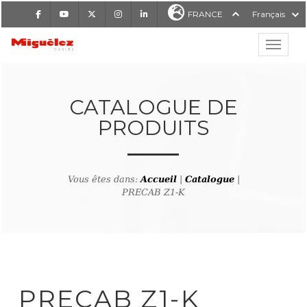
Facebook
Youtube
X
Instagram
LinkedIn
FRANCE
Français
Affiche
Miguélez Cables
CATALOGUE DE
PRODUITS
RCHER
Vous êtes dans:
Accueil
|
Catalogue
|
PRECAB Z1-K
tour à la recherche de produ
PRECAB Z1-K