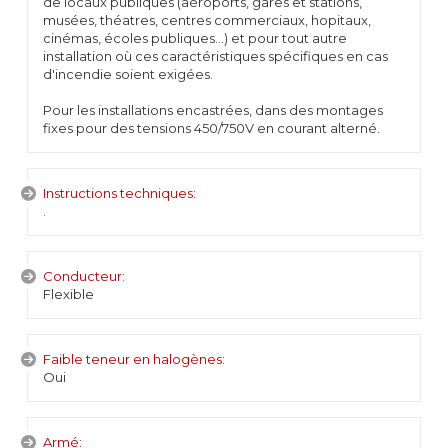
de locaux publiques (aéroports, gares et stations,
musées, théatres, centres commerciaux, hopitaux,
cinémas, écoles publiques…) et pour tout autre
installation où ces caractéristiques spécifiques en cas
d'incendie soient exigées.
Pour les installations encastrées, dans des montages
fixes pour des tensions 450/750V en courant alterné.
Instructions techniques:
.
Conducteur:
Flexible
Faible teneur en halogènes:
Oui
Armé: