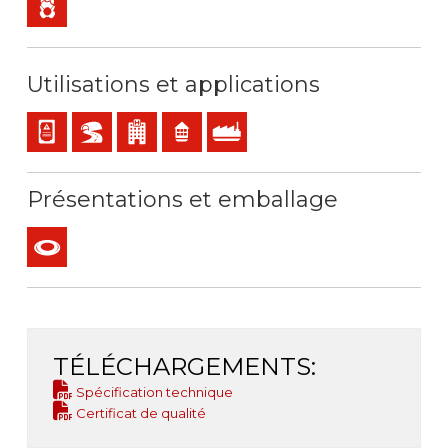
Utilisations et applications
Câblage du panneau et de l'appareil
BD2, BD3, BD4 ( IGH, tunnels...)
ERP- établissements recevant du public
Résidentiel
Utilisation industrielle
Présentations et emballage
Couronne
TÉLÉCHARGEMENTS:
Spécification technique
Certificat de qualité