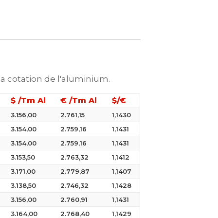
la cotation de l'aluminium.
$ /Tm Al
€ /Tm Al
$/€
3.156,00
2.761,15
1,1430
3.154,00
2.759,16
1,1431
3.154,00
2.759,16
1,1431
3.153,50
2.763,32
1,1412
3.171,00
2.779,87
1,1407
3.138,50
2.746,32
1,1428
3.156,00
2.760,91
1,1431
3.164,00
2.768,40
1,1429