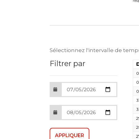
res
Sélectionnez l'intervalle de temp
Filtrer par
0
0
0
3
3
2
2
2