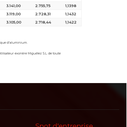
3.141,00
2.755,75
1,1398
3.119,00
2.728,31
1,1432
3.105,00
2.718,44
1,1422
rique d'aluminium.
tilisateur exonère Miguélez S.L. de toute
Spot d'entreprise