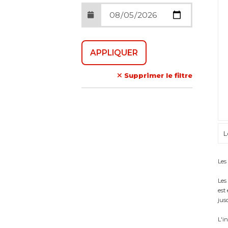
Supprimer le filtre
L
Les
Les
est
jus
L'i