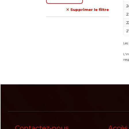
2
Supprimer le filtre
2
2
2
Les
L'i
res
Contactez-nous
Accès