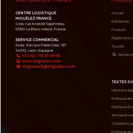
CENTRE LOGISTIQUE
Accueil
MIGUÉLEZ FRANCE
Entreprise
4 bis, rue Anatole Sigonneau
93150 Le Blanc Mesnil, France
Produits
Règlement 
SERVICE COMMERCIAL
Avda. Párroco Pablo Diez, 157
Tourets
24010, León, Espagne
Recherche
+33 (0) 1 76 36 09 18
www.miguelez.com
miguelezfr@miguelez.com
TEXTES JU
Mentions lég
Politique de 
Politique d'u
Termes et con
Conditions g
Politique de 