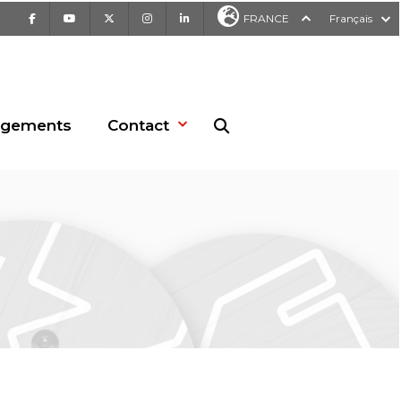
Facebook
Youtube
X
Instagram
LinkedIn
FRANCE
Français
rgements
Contact
Recherche sur le site web