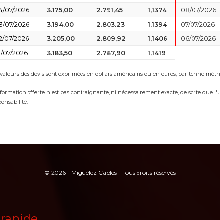
4/07/2026
3.175,00
2.791,45
1,1374
08/07/2026
3/07/2026
3.194,00
2.803,23
1,1394
07/07/2026
2/07/2026
3.205,00
2.809,92
1,1406
06/07/2026
1/07/2026
3.183,50
2.787,90
1,1419
 valeurs des devis sont exprimées en dollars américains ou en euros, par tonne mét
nformation offerte n'est pas contraignante, ni nécessairement exacte, de sorte que l'u
ponsabilité.
© 2026 - Miguélez Cables - Tous droits réservés
 rapide