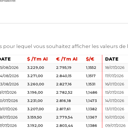
ponsabilité.
s pour lequel vous souhaitez afficher les valeurs de 
DATE
$ /Tm Al
€ /Tm Al
$/€
DATE
5/08/2026
3.229,00
2.795,19
1,1552
18/07/2026
4/08/2026
3.271,00
2.840,15
1,1517
17/07/2026
3/08/2026
3.260,00
2.827,16
1,1531
16/07/2026
1/07/2026
3.196,00
2.782,52
1,1486
15/07/2026
0/07/2026
3.231,00
2.816,18
1,1473
14/07/2026
9/07/2026
3.207,00
2.817,61
1,1382
13/07/2026
8/07/2026
3.159,50
2.779,54
1,1367
10/07/2026
7/07/2026
3.192,00
2.803,44
1,1386
09/07/2026