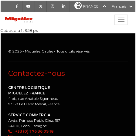
Facebook
Youtube
X
Instagram
LinkedIn
FRANCE
Français
Affiche
Miguélez Cables
Cabecera 1 : 958 px
© 2026 - Miguélez Cables - Tous droits réservés
Contactez-nous
RCHER
CENTRE LOGISTIQUE
MIGUÉLEZ FRANCE
4 bis, rue Anatole Sigonneau
93150 Le Blanc Mesnil, France
SERVICE COMMERCIAL
Avda. Párroco Pablo Diez, 157
24010, León, Espagne
+33 (0) 1 76 36 09 18