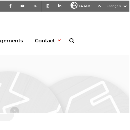
Facebook
Youtube
X
Instagram
LinkedIn
FRANCE
Français
rgements
Contact
Recherche sur le site web