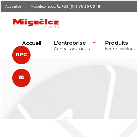
Actualité
Appelez-nous:
+33 (0) 1 76 36 09 18
Miguélez Cables
L’entreprise
Produits
Accueil
Connaissez-nous
Notre catalogu
RPC
Notre histoire
Chercheur de Produits
Déclaration des Performances (D
Formulaire de contact
RECHERCHER
Logistique
Liste des Câbles
Publications RPC
Siège
Qualité et R&D
Délégations
Responsabilité Sociale d’Entrepri
Les offres d´emploi
(RSE)
Projets de réussite
Actualité