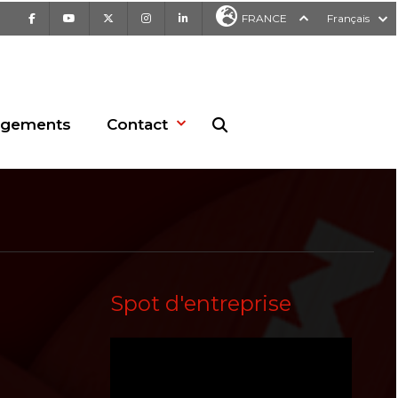
Facebook
Youtube
X
Instagram
LinkedIn
FRANCE
Français
rgements
Contact
Recherche sur le site web
Spot d'entreprise