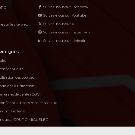
Suivez-nous sur Facebook
RPC
Suivez-nous sur Youtube
Suivez-nous sur X
 sur le site web
Suivez-nous sur Instagram
Suivez-nous sur LinkedIn
RIDIQUES
ales
confidentialité
tilisation des cookies
ditions d'utilisation
énérales de vente (CGV)
confidentialité des médias sociaux
onducta externo
conducta GRUPO MIGUÉLEZ
nuncias