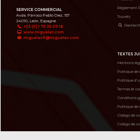
Règlement 
SERVICE COMMERCIAL
Avda. Párroco Pablo Diez, 157
Tourets
24010, León, Espagne
Recherche
+33 (0) 1 76 36 09 18
www.miguelez.com
miguelezfr@miguelez.com
TEXTES JU
Mentions lég
Politique de 
Politique d'u
Termes et con
Conditions g
Politique de 
Código de c
Código de 
Canal de de