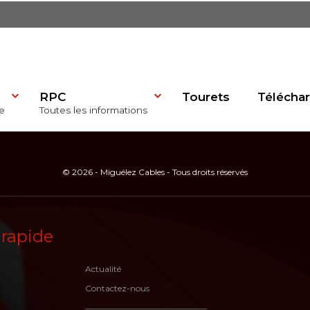
RPC
Tourets
Télécha
e
Toutes les informations
dP)
© 2026 - Miguélez Cables - Tous droits réservés
 rapide
se
Actualité
Contactez-nous