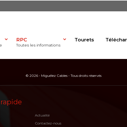
RPC
Tourets
Télécha
e
Toutes les informations
dP)
© 2026 - Miguélez Cables - Tous droits réservés
se
 rapide
Actualité
Contactez-nous