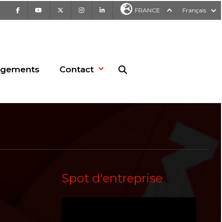
Facebook
Youtube
X
Instagram
LinkedIn
FRANCE
Français
rgements
Contact
Recherche sur le site web
Spot d'entreprise