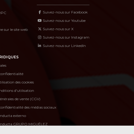
Suivez-nous sur Facebook
RPC
Suivez-nous sur Youtube
Suivez-nous sur X
 sur le site web
Suivez-nous sur Instagram
Suivez-nous sur LinkedIn
RIDIQUES
ales
confidentialité
tilisation des cookies
ditions d'utilisation
énérales de vente (CGV)
confidentialité des médias sociaux
onducta externo
conducta GRUPO MIGUÉLEZ
nuncias