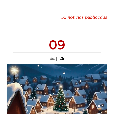
52 noticias publicadas
09
'25
dic
|