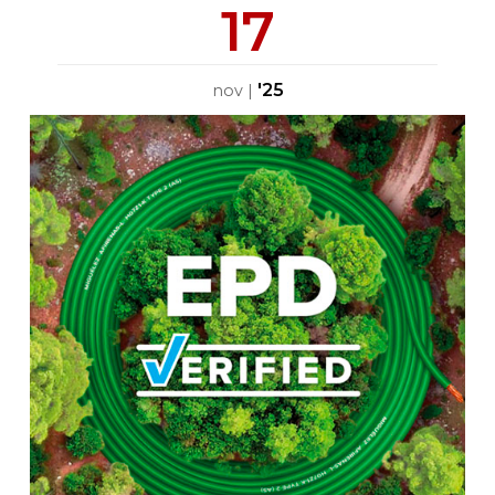
17
'25
nov
|