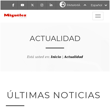
Facebook
Youtube
X
Instagram
LinkedIn
PANAMÁ
Español
Mostrar
MIGUÉLEZ CABLES
ACTUALIDAD
Está usted en:
Inicio
|
Actualidad
ÚLTIMAS NOTICIAS