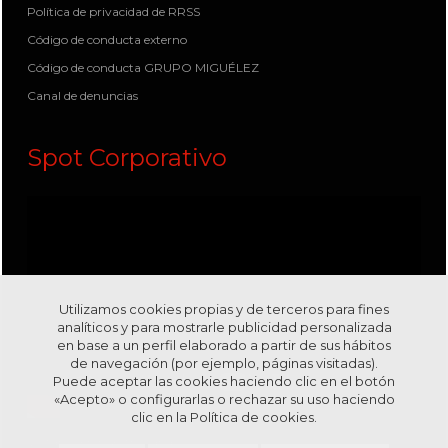
Política de privacidad de RRSS
Código de conducta externo
Código de conducta GRUPO MIGUÉLEZ
Canal de denuncias
Spot Corporativo
Utilizamos cookies propias y de terceros para fines
analíticos y para mostrarle publicidad personalizada
en base a un perfil elaborado a partir de sus hábitos
de navegación (por ejemplo, páginas visitadas).
Puede aceptar las cookies haciendo clic en el botón
«Acepto» o configurarlas o rechazar su uso haciendo
clic en la
Política de cookies.
Visítanos en nuestro canal
Youtube