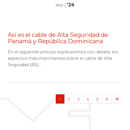
'24
sep
|
Así es el cable de Alta Seguridad de
Panamá y República Dominicana
En el siguiente artículo explicaremos con detalle los
aspectos más importantes sobre el cable de Alta
Seguridad (AS)...
Sigui
1
2
3
4
5
6