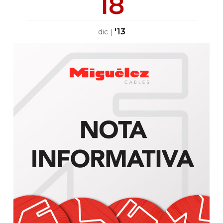
18
'13
dic
|