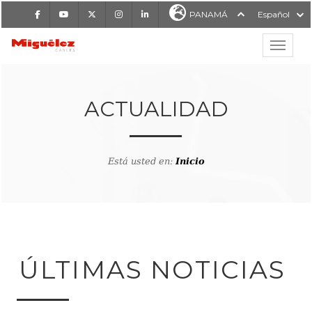
Facebook
Youtube
X
Instagram
LinkedIn
PANAMÁ
Español
Mostrar
MIGUÉLEZ CABLES
ACTUALIDAD
Está usted en:
Inicio
ÚLTIMAS NOTICIAS