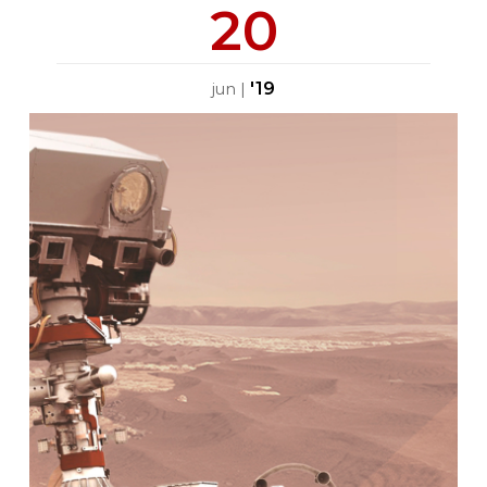
20
'19
jun
|