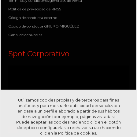
Términos y condiciones generales de venta
Política de privacidad de RRSS
Código de conducta externo
Código de conducta GRUPO MIGUÉLEZ
Canal de denuncias
Spot Corporativo
Utilizamos cookies propias y de terceros para fines
analíticos y para mostrarle publicidad personalizada
en base a un perfil elaborado a partir de sus hábitos
de navegación (por ejemplo, páginas visitadas).
Puede aceptar las cookies haciendo clic en el botón
«Acepto» o configurarlas o rechazar su uso haciendo
clic en la
Política de cookies.