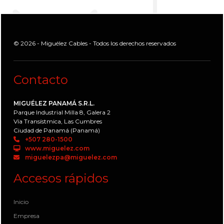
© 2026 - Miguélez Cables - Todos los derechos reservados
Contacto
MIGUÉLEZ PANAMÁ S.R.L.
Parque Industrial Milla 8, Galera 2
Vía Transístmica, Las Cumbres
Ciudad de Panamá (Panamá)
+507 280-1500
www.miguelez.com
miguelezpa@miguelez.com
Accesos rápidos
Inicio
Empresa