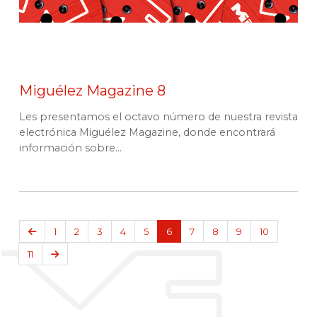
Miguélez Magazine 8
Les presentamos el octavo número de nuestra revista
electrónica Miguélez Magazine, donde encontrará
información sobre...
Anterior
1
2
3
4
5
6
7
8
9
10
Siguiente
11