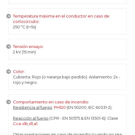
Temperatura máxima en el conductor en caso de
cortocircuito:
250 ºC (t<5s)
Tensión ensayo:
2 kV (15 min)
Color:
Cubierta: Rojo (o naranja bajo pedido). Aislamiento: 2x -
rojo y negro.
Comportamiento en caso de incendio:
Resistencia al fuego
:
PH120
(EN 50200, IEC 60331-2).
Reacción al fuego
(CPR - EN 50575 & EN 13501-6): Clase
Cca-s1b,d1,a1.
Otras prestaciones en caso de incendio
(cuando no sea