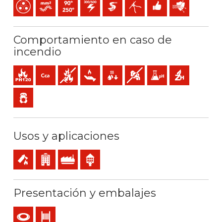
Multipolar
Conductor flexible (clase 5) mm2
Temperatura máx. servicio: 90ºC / 250ºC
300 / 500 V C.A.
Extra-deslizante
Fácil pelado
Fácil instalación
Protección fren
Comportamiento en caso de
incendio
Resistencia al fuego
Cca-s1b,d1,a1 (reacción al fuego)
No propagador de incendio
Baja emisión de calor
Reducida caída de gotas inflamables
Baja emisión y opacidad de l
Baja acidez y conducti
Libre de halóge
Baja emisión de gases tóxicos
Usos y aplicaciones
Servicios de seguridad en caso de incendio
Locales de pública concurrencia
Uso industrial
Uso interior
Presentación y embalajes
Rollo
Bobina