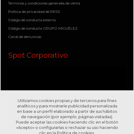
Términos y condiciones generales de venta
Política de privacidad de RRSS
Código de conducta externo
Código de conducta GRUPO MIGUÉLEZ
Canal de denuncias
Spot Corporativo
Utilizamos cookies propias y de terceros para fines
analíticos y para mostrarle publicidad personalizada
en base a un perfil elaborado a partir de sus hábitos
de navegación (por ejemplo, páginas visitadas).
Puede aceptar las cookies haciendo clic en el botón
«Acepto» o configurarlas o rechazar su uso haciendo
clic en la
Política de cookies.