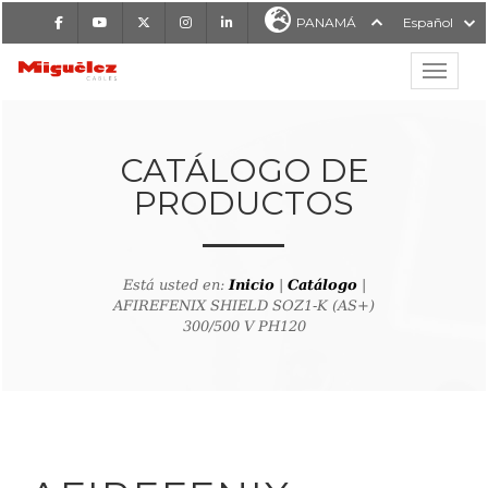
Facebook
Youtube
X
Instagram
LinkedIn
PANAMÁ
Español
Mostrar
MIGUÉLEZ CABLES
CATÁLOGO DE
PRODUCTOS
Está usted en:
Inicio
|
Catálogo
|
AFIREFENIX SHIELD SOZ1-K (AS+)
300/500 V PH120
lver al buscador de producto