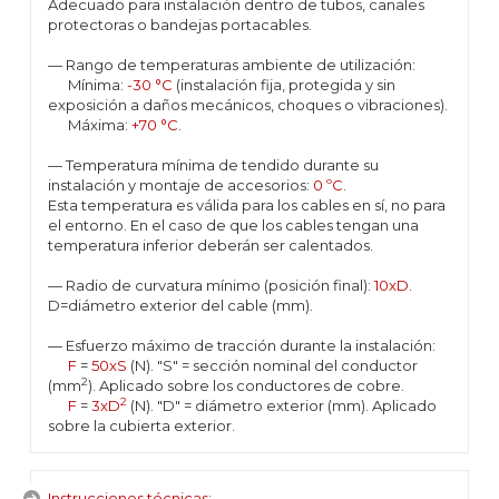
Adecuado para instalación dentro de tubos, canales
protectoras o bandejas portacables.
— Rango de temperaturas ambiente de utilización:
Mínima:
-30 °C
(instalación fija, protegida y sin
exposición a daños mecánicos, choques o vibraciones).
Máxima:
+70 °C
.
— Temperatura mínima de tendido durante su
instalación y montaje de accesorios:
0 ºC
.
Esta temperatura es válida para los cables en sí, no para
el entorno. En el caso de que los cables tengan una
temperatura inferior deberán ser calentados.
— Radio de curvatura mínimo (posición final):
10xD
.
D=diámetro exterior del cable (mm).
— Esfuerzo máximo de tracción durante la instalación:
F
=
50xS
(N). "S" = sección nominal del conductor
2
(mm
). Aplicado sobre los conductores de cobre.
2
F
=
3xD
(N). "D" = diámetro exterior (mm). Aplicado
sobre la cubierta exterior.
Instrucciones técnicas: