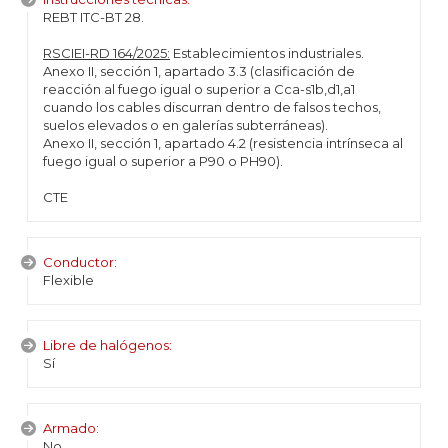
REBT ITC-BT 28.
RSCIEI-RD 164/2025:
Establecimientos industriales.
Anexo II, sección 1, apartado 3.3 (clasificación de
reacción al fuego igual o superior a Cca-s1b,d1,a1
cuando los cables discurran dentro de falsos techos,
suelos elevados o en galerías subterráneas).
Anexo II, sección 1, apartado 4.2 (resistencia intrínseca al
fuego igual o superior a P90 o PH90).
CTE
Conductor:
Flexible
Libre de halógenos:
Sí
Armado:
No