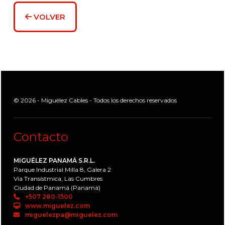
VOLVER
© 2026 - Miguélez Cables - Todos los derechos reservados
Contacto
MIGUÉLEZ PANAMÁ S.R.L.
Parque Industrial Milla 8, Galera 2
Vía Transístmica, Las Cumbres
Ciudad de Panamá (Panamá)
+507 280-1500
www.miguelez.com
miguelezpa@miguelez.com