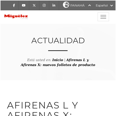
Facebook
Youtube
X
Instagram
LinkedIn
PANAMÁ
Español
Mostrar
MIGUÉLEZ CABLES
ACTUALIDAD
Está usted en:
Inicio
|
Afirenas L y
Afirenas X: nuevos folletos de producto
AFIRENAS L Y
AFIRENAS X: