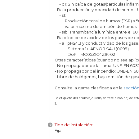
- d1: Sin caída de gotas/partículas infla
- Baja producción y opacidad de humos: U
- s1:
Producción total de humos: (TSP) ≤ 5
valor máximo de emisión de humos: (S
- s1b: Transmitancia lumínica entre el 60 
- Bajo índice de acidez de los gases de c
- a1: pH≥4,3 y conductividad de los gas
Sistema 1+ AENOR SAU (0099)
DoP : MC05Z1C4Z1K-02
Otras características (cuando no sea apli
- No propagador de la llama: UNE-EN 60332
- No propagador del incendio: UNE-EN 6033
- Libre de halógenos, baja emisión de gase
Consulte la gama clasificada en la
sección
La etiqueta del embalaje (rollo, carrete o bobina) de e
9.
Tipo de instalación:
Fija