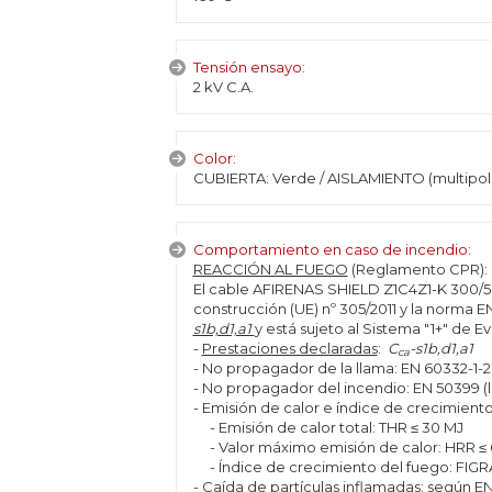
Tensión ensayo:
2 kV C.A.
Color:
CUBIERTA: Verde / AISLAMIENTO (multipola
Comportamiento en caso de incendio:
REACCIÓN AL FUEGO
(Reglamento CPR):
El cable AFIRENAS SHIELD Z1C4Z1-K 300/5
construcción (UE) nº 305/2011 y la norma E
s1b,d1,a1
y está sujeto al Sistema "1+" de E
-
Prestaciones declaradas
:
C
-s1b,d1,a1
ca
- No propagador de la llama: EN 60332-1-2
- No propagador del incendio: EN 50399 (l
- Emisión de calor e índice de crecimient
- Emisión de calor total: THR ≤ 30 MJ
- Valor máximo emisión de calor: HRR ≤
- Índice de crecimiento del fuego: FIGR
- Caída de partículas inflamadas: según EN