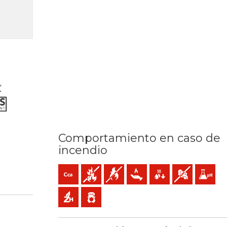
Comportamiento en caso de
incendio
C / 160ºC
n frente a perturbaciones electromagnéticas
Cca-s1b,d1,a1 (reacción al fuego)
No propagador de incendio
No propagador de la llama
Baja emisión de calor
Reducida caída de gota
Baja emisión y 
Baja acid
Libre de halógenos
Baja emisión de gases tóxicos