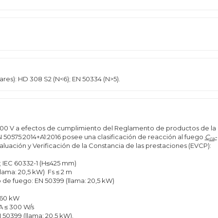
res): HD 308 S2 (N<6); EN 50334 (N>5).
00 V a efectos de cumplimiento del Reglamento de productos de la
N 50575:2014+A1:2016 posee una clasificación de reacción al fuego
C
-
ca
valuación y Verificación de la Constancia de las prestaciones (EVCP):
; IEC 60332-1 (H≤425 mm)
lama: 20,5 kW) Fs ≤ 2 m
o de fuego: EN 50399 (llama: 20,5 kW)
 60 kW
A ≤ 300 W/s
 50399 (llama: 20,5 kW).