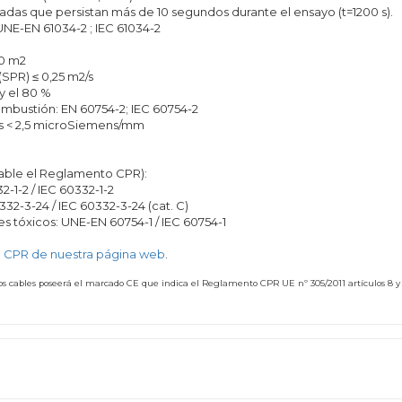
madas que persistan más de 10 segundos durante el ensayo (t=1200 s).
NE-EN 61034-2 ; IEC 61034-2
0 m2
PR) ≤ 0,25 m2/s
y el 80 %
ombustión: EN 60754-2; IEC 60754-2
es < 2,5 microSiemens/mm
cable el Reglamento CPR):
-1-2 / IEC 60332-1-2
2-3-24 / IEC 60332-3-24 (cat. C)
s tóxicos: UNE-EN 60754-1 / IEC 60754-1
 CPR de nuestra página web
.
stos cables poseerá el marcado CE que indica el Reglamento CPR UE nº 305/2011 artículos 8 y