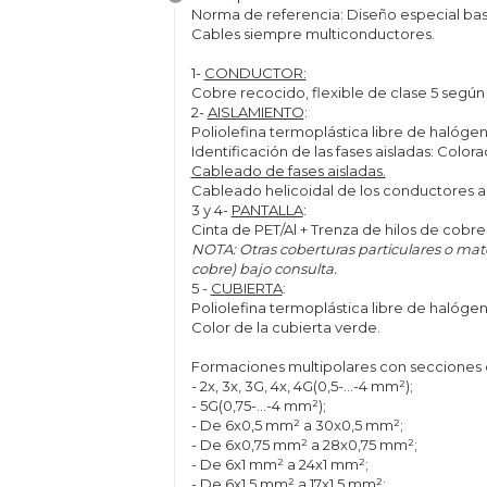
Norma de referencia: Diseño especial bas
Cables siempre multiconductores.
1-
CONDUCTOR:
Cobre recocido, flexible de clase 5 segú
2-
AISLAMIENTO
:
Poliolefina termoplástica libre de halóge
Identificación de las fases aisladas: Col
Cableado de fases aisladas.
Cableado helicoidal de los conductores ai
3 y 4-
PANTALLA
:
Cinta de PET/Al + Trenza de hilos de cobr
NOTA: Otras coberturas particulares o mater
cobre) bajo consulta.
5 -
CUBIERTA
:
Poliolefina termoplástica libre de halóg
Color de la cubierta verde.
Formaciones multipolares con secciones
- 2x, 3x, 3G, 4x, 4G(0,5-...-4 mm²);
- 5G(0,75-...-4 mm²);
- De 6x0,5 mm² a 30x0,5 mm²;
- De 6x0,75 mm² a 28x0,75 mm²;
- De 6x1 mm² a 24x1 mm²;
- De 6x1,5 mm² a 17x1,5 mm²;