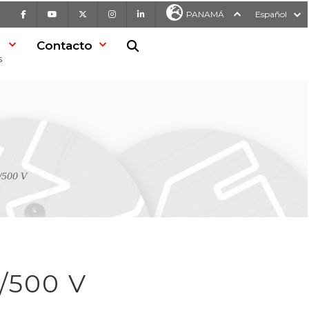
Facebook
Youtube
X
Instagram
LinkedIn
PANAMÁ
Español
Contacto
Buscar en la web
s
/500 V
/500 V