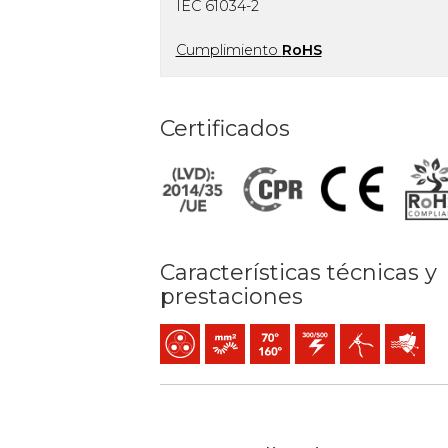
IEC 61034-2
Cumplimiento
RoHS
Certificados
Características técnicas y
prestaciones
Multipolar
Conductor flexible (clase 5) mm2
Temperatura máx. servicio: 70º
300 / 500 V C.A.
Fácil pelado
Protecció