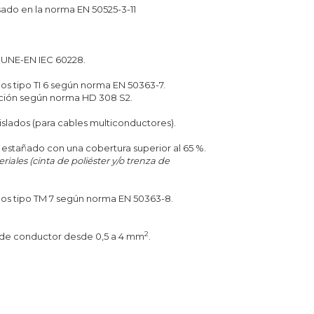
ado en la norma EN 50525-3-11
n UNE-EN IEC 60228.
nos tipo TI 6 según norma EN 50363-7.
oración según norma HD 308 S2.
slados (para cables multiconductores).
e estañado con una cobertura superior al 65 %.
iales (cinta de poliéster y/o trenza de
enos tipo TM 7 según norma EN 50363-8.
2
 de conductor desde 0,5 a 4 mm
.