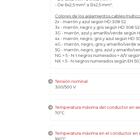
- De 6x2,5 mm² a 12x2,5 mm²;
Colores de los aislamientos cables multic
2x - marrón y azul según HD 308 S2
3x - marrón, negro y gris según HD 308 S2
3G - marrón, azul y amarillo/verde según 
4x - marrón, negro, gris y azul según HD 3
4G - marrón, negro, gris y amarillo/verde
5G - marrón, negro, gris, azul y amarillo/
NG > 5 - N-1 negros numerados + A/V segú
NX > 5 - N negros numerados según EN 50
Tensión nominal:
300/500 V
Temperatura máxima del conductor en se
70ºC
Temperatura máxima en el conductor en c
160ºC