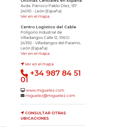
Oficinas Centrales en España
Avda. Párroco Pablo Díez, 157
24010 - León (España)
Ver en el mapa
Centro Logístico del Cable
Polígono Industrial de
Villadangos Calle 12, 106 D
24392 - Villadangos del Paramo,
León (España)
Ver en el mapa
Ver en el mapa
+34 987 84 51
01
www.miguelez.com
miguelez@miguelez.com
s inflamables
opacidad de los humos
ez y conductividad gases: pH<4,3 2,5 µS/mm
CONSULTAR OTRAS
UBICACIONES