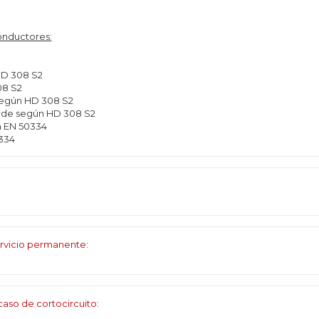
onductores:
HD 308 S2
08 S2
 según HD 308 S2
verde según HD 308 S2
n EN 50334
334
rvicio permanente:
aso de cortocircuito: