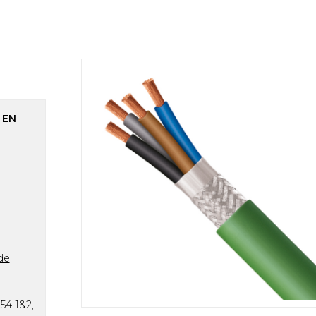
 EN
de
54-1&2,