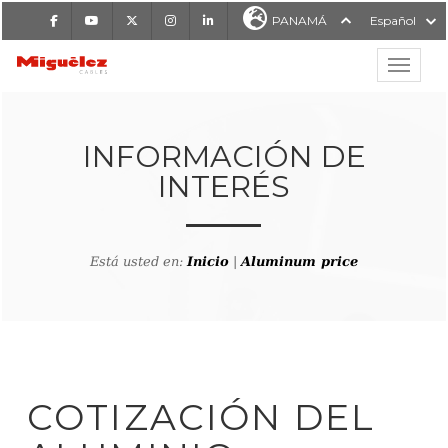
Facebook
Youtube
X
Instagram
LinkedIn
PANAMÁ
Español
Mostrar
MIGUÉLEZ CABLES
INFORMACIÓN DE
INTERÉS
Está usted en:
Inicio
|
Aluminum price
COTIZACIÓN DEL