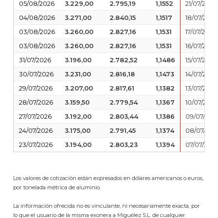
05/08/2026
3.229,00
2.795,19
1,1552
21/07/2026
04/08/2026
3.271,00
2.840,15
1,1517
18/07/2026
03/08/2026
3.260,00
2.827,16
1,1531
17/07/2026
03/08/2026
3.260,00
2.827,16
1,1531
16/07/2026
31/07/2026
3.196,00
2.782,52
1,1486
15/07/2026
30/07/2026
3.231,00
2.816,18
1,1473
14/07/2026
29/07/2026
3.207,00
2.817,61
1,1382
13/07/2026
28/07/2026
3.159,50
2.779,54
1,1367
10/07/2026
27/07/2026
3.192,00
2.803,44
1,1386
09/07/202
24/07/2026
3.175,00
2.791,45
1,1374
08/07/202
23/07/2026
3.194,00
2.803,23
1,1394
07/07/202
Los valores de cotización están expresados en dólares americanos o euros,
por tonelada métrica de aluminio.
La información ofrecida no es vinculante, ni necesariamente exacta, por
lo que el usuario de la misma exonera a Miguélez S.L. de cualquier