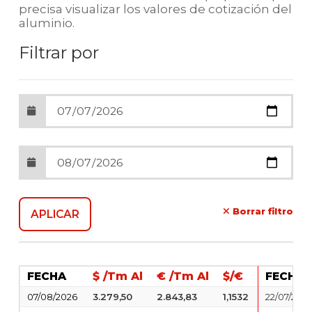
precisa visualizar los valores de cotización del
aluminio.
Filtrar por
Borrar filtro
FECHA
$ /Tm Al
€ /Tm Al
$/€
FECHA
07/08/2026
3.279,50
2.843,83
1,1532
22/07/202