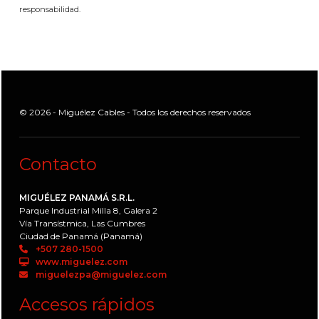
responsabilidad.
© 2026 - Miguélez Cables - Todos los derechos reservados
Contacto
MIGUÉLEZ PANAMÁ S.R.L.
Parque Industrial Milla 8, Galera 2
Vía Transístmica, Las Cumbres
Ciudad de Panamá (Panamá)
+507 280-1500
www.miguelez.com
miguelezpa@miguelez.com
Accesos rápidos