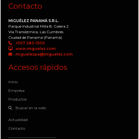
Contacto
MIGUÉLEZ PANAMÁ S.R.L.
Parque Industrial Milla 8, Galera 2
Vía Transístmica, Las Cumbres
Ciudad de Panamá (Panamá)
+507 280-1500
www.miguelez.com
miguelezpa@miguelez.com
Accesos rápidos
Inicio
Empresa
Productos
Buscar en la web
Actualidad
Contacto