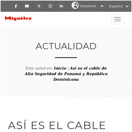
Facebook
Youtube
X
Instagram
LinkedIn
PANAMÁ
Español
Mostrar
MIGUÉLEZ CABLES
ACTUALIDAD
Está usted en:
Inicio
|
Así es el cable de
Alta Seguridad de Panamá y República
Dominicana
ASÍ ES EL CABLE