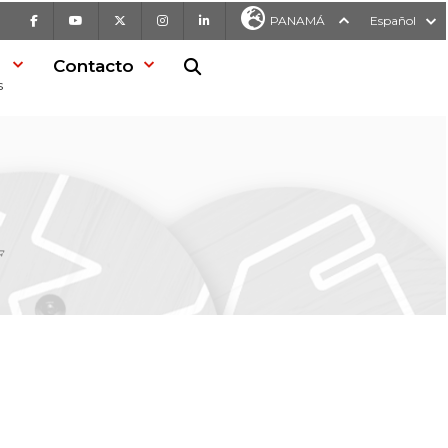
Facebook
Youtube
X
Instagram
LinkedIn
PANAMÁ
Español
Contacto
Buscar en la web
s
F