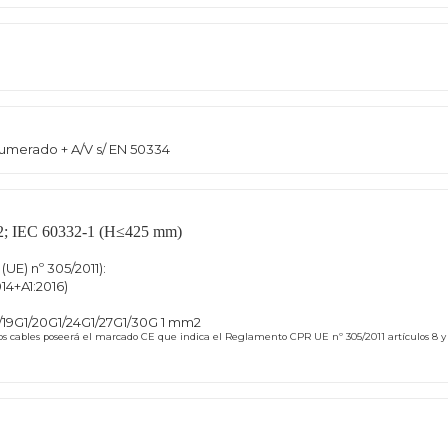
umerado + A/V s/ EN 50334
2; IEC 60332-1 (H≤425 mm)
E) nº 305/2011):
14+A1:2016)
G1/19G1/20G1/24G1/27G1/30G 1 mm2
stos cables poseerá el marcado CE que indica el Reglamento CPR UE nº 305/2011 artículos 8 y