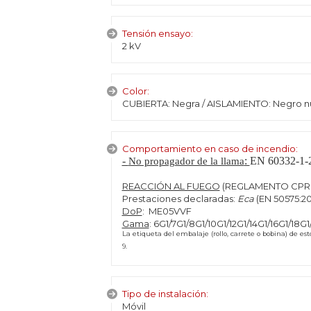
Tensión ensayo:
2 kV
Color:
CUBIERTA: Negra / AISLAMIENTO: Negro n
Comportamiento en caso de incendio:
-
:
EN 60332-1-
No propagador de la llama
REACCIÓN AL FUEGO
(REGLAMENTO CPR (U
Prestaciones declaradas:
Eca
(EN 50575:20
DoP
: ME05VVF
Gama
: 6G1/7G1/8G1/10G1/12G1/14G1/16G1/18
La etiqueta del embalaje (rollo, carrete o bobina) de e
9.
Tipo de instalación:
Móvil