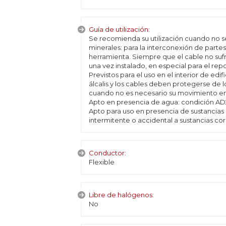
Guía de utilización:
Se recomienda su utilización cuando no se 
minerales: para la interconexión de parte
herramienta. Siempre que el cable no su
una vez instalado, en especial para el re
Previstos para el uso en el interior de ed
álcalis y los cables deben protegerse de
cuando no es necesario su movimiento en
Apto en presencia de agua: condición AD
Apto para uso en presencia de sustancias
intermitente o accidental a sustancias cor
Conductor:
Flexible
Libre de halógenos:
No