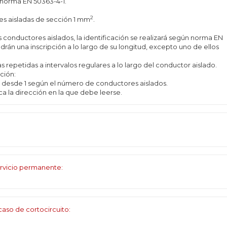
 norma EN 50363-4-1.
2
es aisladas de sección 1 mm
.
conductores aislados, la identificación se realizará según norma EN
rán una inscripción a lo largo de su longitud, excepto uno de ellos
repetidas a intervalos regulares a lo largo del conductor aislado.
ción:
esde 1 según el número de conductores aislados.
a la dirección en la que debe leerse.
rvicio permanente:
aso de cortocircuito: