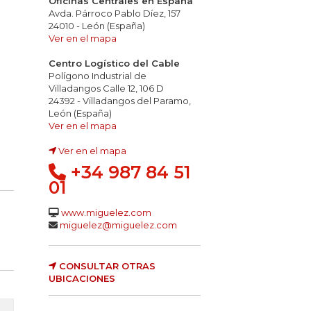
Oficinas Centrales en España
Avda. Párroco Pablo Díez, 157
24010 - León (España)
Ver en el mapa
Centro Logístico del Cable
Polígono Industrial de
Villadangos Calle 12, 106 D
24392 - Villadangos del Paramo,
León (España)
Ver en el mapa
Ver en el mapa
+34 987 84 51
01
www.miguelez.com
miguelez@miguelez.com
CONSULTAR OTRAS
UBICACIONES