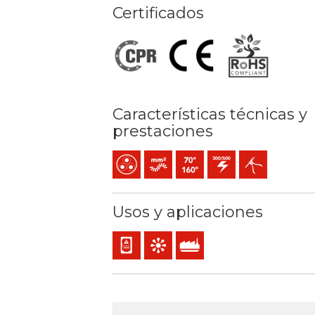
Certificados
Características técnicas y
prestaciones
Multipolar
Conductor flexible (clase 5) mm2
Temperatura máx. servicio: 70º
300 / 500 V C.A.
Fácil pelado
Usos y aplicaciones
Cableado interno de cuadros o equipos
Mando y control
Uso industrial