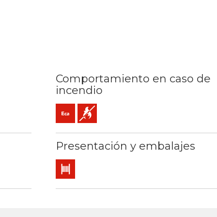
Comportamiento en caso de
incendio
C / 160ºC
Eca (reacción al fuego)
No propagador de la llama
Presentación y embalajes
Bobina