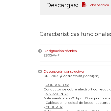
Descargas:
Ficha técnica
Características funcionale
Designación técnica:
ES05VV-F
Descripción constructiva:
UNE 21031
(Construcción y ensayos)
-
CONDUCTOR:
Conductor de cobre electrolítico, recocido
-
AISLAMIENTO:
Aislamiento de PVC tipo TI 2 según norma
- Cableado helicoidal de los conductores 
-
CUBIERTA: