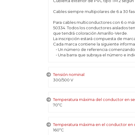
Cubierta exterior de PVC tipo TM 2 según
Cables siempre multipolares de 6 a 30 fas
Para cables multiconductores con 6 o más 
50334. Todos los conductores aislados tend
que tendrá coloración Amarillo-Verde.
La inscripción estará compuesta de marcas 
Cada marca contiene la siguiente informa
• Un número de referencia comenzando d
• Una barra que subraya el número e indic
Tensión nominal:
300/500 V
Temperatura máxima del conductor en se
70ºC
Temperatura máxima en el conductor en c
160ºC