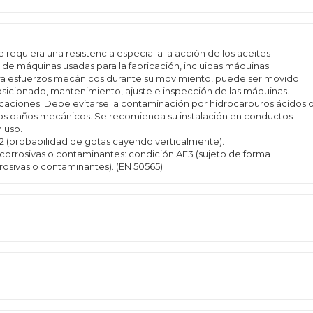
requiera una resistencia especial a la acción de los aceites
s de máquinas usadas para la fabricación, incluidas máquinas
fra esfuerzos mecánicos durante su movimiento, puede ser movido
posicionado, mantenimiento, ajuste e inspección de las máquinas.
ificaciones. Debe evitarse la contaminación por hidrocarburos ácidos 
 los daños mecánicos. Se recomienda su instalación en conductos
 uso.
2 (probabilidad de gotas cayendo verticalmente).
 corrosivas o contaminantes: condición AF3 (sujeto de forma
rosivas o contaminantes). (EN 50565)