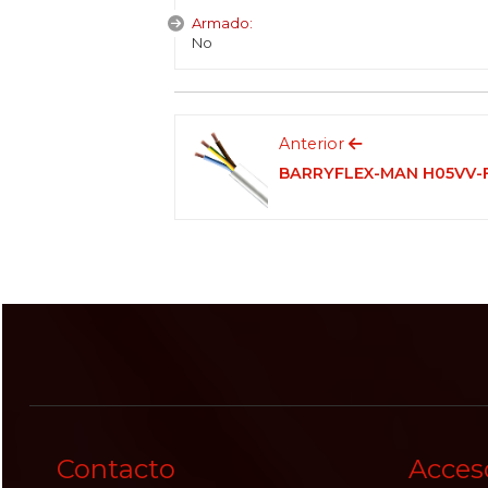
Armado:
No
Anterior
BARRYFLEX-MAN H05VV-
Contacto
Acces