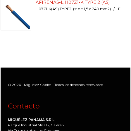
AFIRENAS-L H07Z1-K TYPE 2 (AS)
H07Z1-K(AS) TYPE2 (s: de 1,5 a 240 mm2) / ES05Z1-K(AS) (s: 0,5/0,75/1 y 1,5 mm2)
© 2026 - Miguélez Cables - Todos los derechos reservados
Contacto
MIGUÉLEZ PANAMÁ S.R.L.
Parque Industrial Milla 8, Galera 2
Vía Transístmica, Las Cumbres