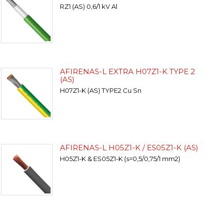
RZ1 (AS) 0,6/1 kV Al
AFIRENAS-L EXTRA H07Z1-K TYPE 2
(AS)
H07Z1-K (AS) TYPE2 Cu Sn
AFIRENAS-L H05Z1-K / ES05Z1-K (AS)
H05Z1-K & ES05Z1-K (s=0,5/0,75/1 mm2)