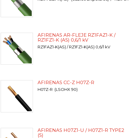
AFIRENAS AR-FLEJE RZ1FAZ1-K /
RZ1FZ1-K (AS) 0,6/1 kV
RZ1FAZ1-K(AS) / RZ1FZ1-K(AS) 0,6/1 kV
AFIRENAS CC-Z H07Z-R
H07Z-R (LSOHX 90)
AFIRENAS H07Z1-U / H07Z1-R TYPE2
(S)