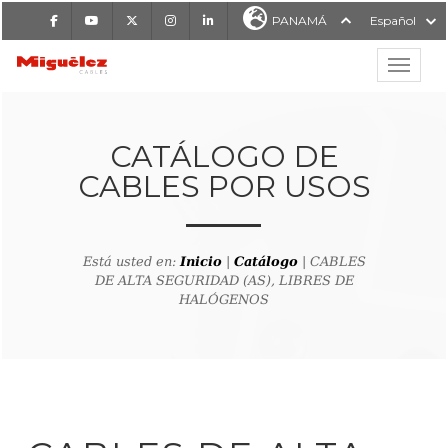
Facebook
Youtube
X
Instagram
LinkedIn
PANAMÁ
Español
Mostrar
MIGUÉLEZ CABLES
CATÁLOGO DE
CABLES POR USOS
Está usted en:
Inicio
|
Catálogo
| CABLES
DE ALTA SEGURIDAD (AS), LIBRES DE
HALÓGENOS