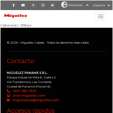
Facebook
Youtube
X
Instagram
LinkedIn
PANAMÁ
Español
Mostrar
MIGUÉLEZ CABLES
Cabecera 1 : 958 px
© 2026 - Miguélez Cables - Todos los derechos reservados
Contacto
MIGUÉLEZ PANAMÁ S.R.L.
Parque Industrial Milla 8, Galera 2
Vía Transístmica, Las Cumbres
Ciudad de Panamá (Panamá)
+507 280-1500
www.miguelez.com
miguelezpa@miguelez.com
Accesos rápidos