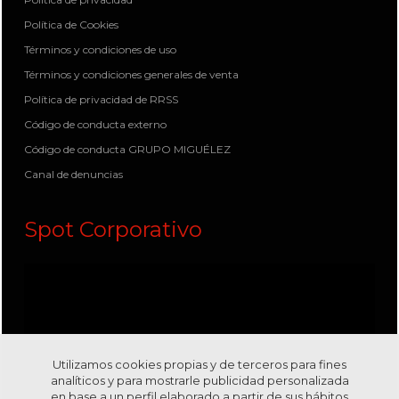
Política de Cookies
Términos y condiciones de uso
Términos y condiciones generales de venta
Política de privacidad de RRSS
Código de conducta externo
Código de conducta GRUPO MIGUÉLEZ
Canal de denuncias
Spot Corporativo
Utilizamos cookies propias y de terceros para fines
analíticos y para mostrarle publicidad personalizada
en base a un perfil elaborado a partir de sus hábitos