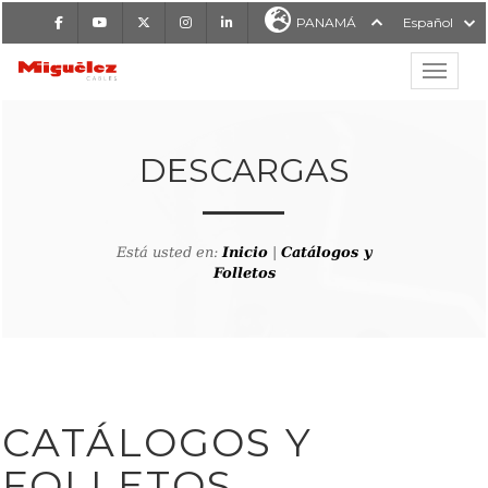
Facebook
Youtube
X
Instagram
LinkedIn
PANAMÁ
Español
Mostrar
MIGUÉLEZ CABLES
DESCARGAS
Está usted en:
Inicio
|
Catálogos y
Folletos
CATÁLOGOS Y
FOLLETOS