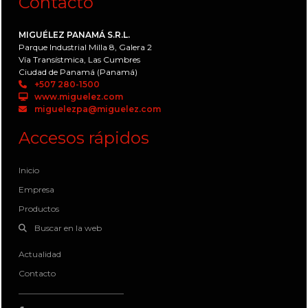
Contacto
MIGUÉLEZ PANAMÁ S.R.L.
Parque Industrial Milla 8, Galera 2
Vía Transístmica, Las Cumbres
Ciudad de Panamá (Panamá)
+507 280-1500
www.miguelez.com
miguelezpa@miguelez.com
Accesos rápidos
Inicio
Empresa
Productos
Buscar en la web
Actualidad
Contacto