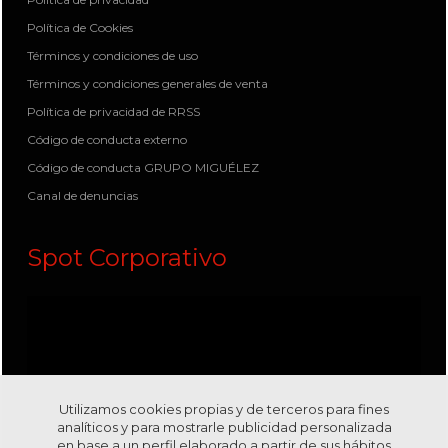
Política de Cookies
Términos y condiciones de uso
Términos y condiciones generales de venta
Política de privacidad de RRSS
Código de conducta externo
Código de conducta GRUPO MIGUÉLEZ
Canal de denuncias
Spot Corporativo
Utilizamos cookies propias y de terceros para fines
analíticos y para mostrarle publicidad personalizada
en base a un perfil elaborado a partir de sus hábitos