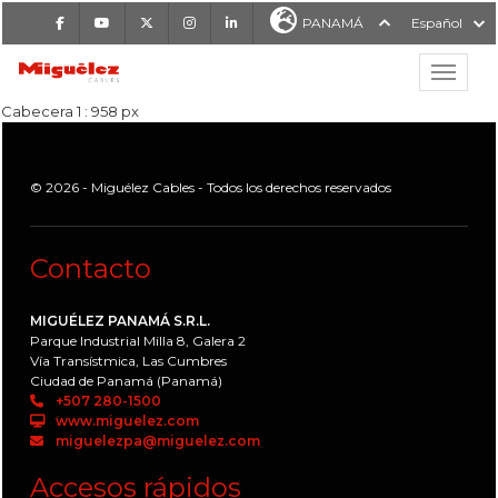
Facebook
Youtube
X
Instagram
LinkedIn
PANAMÁ
Español
Mostrar
MIGUÉLEZ CABLES
Cabecera 1 : 958 px
© 2026 - Miguélez Cables - Todos los derechos reservados
Contacto
MIGUÉLEZ PANAMÁ S.R.L.
Parque Industrial Milla 8, Galera 2
Vía Transístmica, Las Cumbres
Ciudad de Panamá (Panamá)
+507 280-1500
www.miguelez.com
miguelezpa@miguelez.com
Accesos rápidos