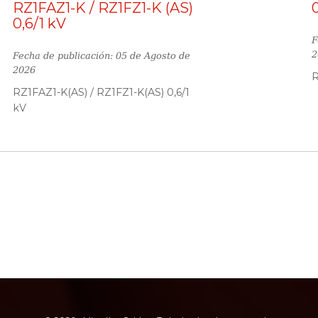
RZ1FAZ1-K / RZ1FZ1-K (AS)
0,6/1 kV
F
2
Fecha de publicación: 05 de Agosto de
2026
R
RZ1FAZ1-K(AS) / RZ1FZ1-K(AS) 0,6/1
kV