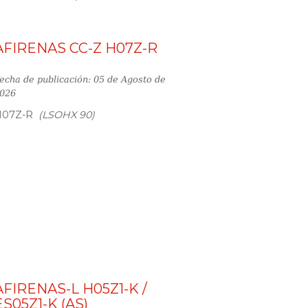
AFIRENAS CC-Z H07Z-R
echa de publicación: 05 de Agosto de
026
H07Z-R
(LSOHX 90)
AFIRENAS-L H05Z1-K /
ES05Z1-K (AS)