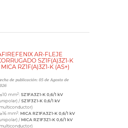
AFIREFENIX AR-FLEJE
CORRUGADO SZ1F(A)3Z1-K
/ MICA RZ1F(A)3Z1-K (AS+)
echa de publicación: 05 de Agosto de
026
2
S≤10 mm
:
SZ1FA3Z1-K 0,6/1 kV
unipolar) /
SZ1F3Z1-K 0,6/1 kV
multiconductor)
2
S≥16 mm
:
MICA RZ1FA3Z1-K 0,6/1 kV
unipolar) /
MICA RZ1F3Z1-K 0,6/1 kV
multiconductor)