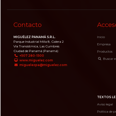
Contacto
Acces
MIGUÉLEZ PANAMÁ S.R.L.
Inicio
Parque Industrial Milla 8, Galera 2
Empresa
Vía Transístmica, Las Cumbres
Ciudad de Panamá (Panamá)
Productos
+507 280-1500
Buscar e
www.miguelez.com
miguelezpa@miguelez.com
TEXTOS LE
Aviso legal
Política de p