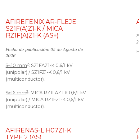
AFIREFENIX AR-FLEJE
SZ1F(A)Z1-K / MICA
RZ1F(A)Z1-K (AS+)
F
2
Fecha de publicación: 05 de Agosto de
2026
2
S≤10 mm
: SZ1FAZ1-K 0,6/1 kV
(unipolar) / SZ1FZ1-K 0,6/1 kV
(multiconductor).
2
S≥16 mm
: MICA RZ1FAZ1-K 0,6/1 kV
(unipolar) / MICA RZ1FZ1-K 0,6/1 kV
(multiconductor).
AFIRENAS-L H07Z1-K
TYPE 2 (AS)