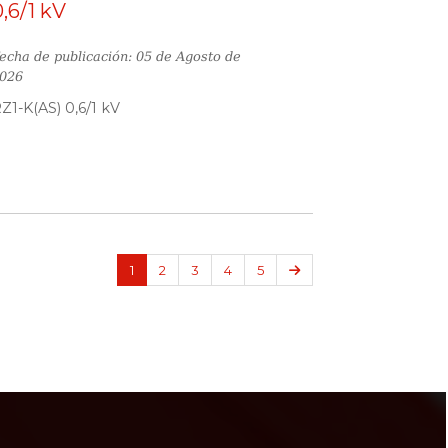
0,6/1 kV
echa de publicación: 05 de Agosto de
026
Z1-K(AS) 0,6/1 kV
Siguiente
1
2
3
4
5