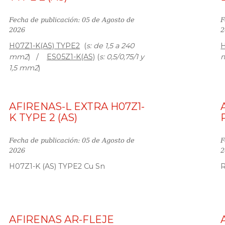
Fecha de publicación: 05 de Agosto de
F
2026
2
H07Z1-K(AS) TYPE2
(
s: de 1,5 a 240
H
mm2
) /
ES05Z1-K(AS)
(
s: 0,5/0,75/1 y
1,5 mm2
)
AFIRENAS-L EXTRA H07Z1-
K TYPE 2 (AS)
Fecha de publicación: 05 de Agosto de
F
2026
2
H07Z1-K (AS) TYPE2 Cu Sn
R
AFIRENAS AR-FLEJE