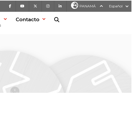
Facebook
Youtube
X
Instagram
LinkedIn
PANAMÁ
Español
Contacto
Buscar en la web
s