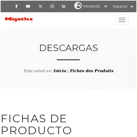
Facebook
Youtube
X
Instagram
LinkedIn
PANAMÁ
Español
Mostrar
MIGUÉLEZ CABLES
DESCARGAS
Está usted en:
Inicio
|
Fiches des Produits
FICHAS DE
PRODUCTO