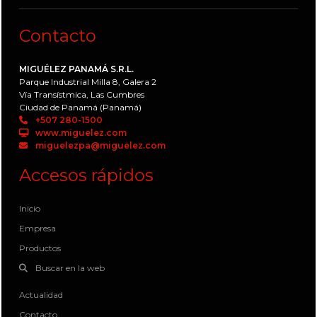
Contacto
MIGUÉLEZ PANAMÁ S.R.L.
Parque Industrial Milla 8, Galera 2
Vía Transístmica, Las Cumbres
Ciudad de Panamá (Panamá)
+507 280-1500
www.miguelez.com
miguelezpa@miguelez.com
Accesos rápidos
Inicio
Empresa
Productos
Buscar en la web
Actualidad
Contacto