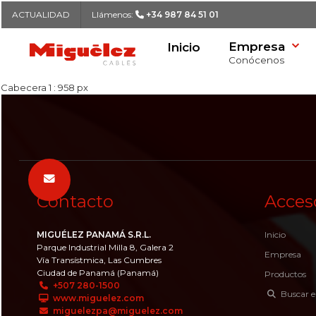
ACTUALIDAD
Llámenos:
+34 987 84 51 01
Empresa
Inicio
MIGUÉLEZ CABLES
Conócenos
Cabecera 1 : 958 px
Nuestra historia
Buscador de Cables
Candidatos espontáneos
Formulario de contacto
Logística
Listado de Cables
Ofertas de empleo
Sede central
Política de Calidad e I+D
Delegaciones
Buscar
Responsabilidad Social Corporati
Ofertas de empleo
Contacto
Acces
(RSC)
Casos de éxito
MIGUÉLEZ PANAMÁ S.R.L.
Inicio
Parque Industrial Milla 8, Galera 2
Actualidad
Empresa
Vía Transístmica, Las Cumbres
Ciudad de Panamá (Panamá)
Productos
+507 280-1500
Buscar e
www.miguelez.com
miguelezpa@miguelez.com