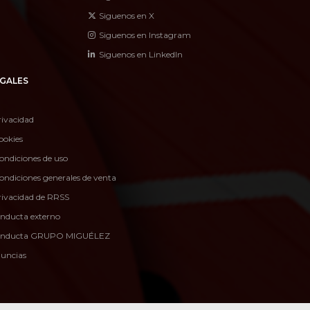
Siguenos en X
Siguenos en Instagram
Siguenos en LinkedIn
GALES
rivacidad
ookies
ondiciones de uso
ondiciones generales de venta
privacidad de RRSS
onducta externo
conducta GRUPO MIGUÉLEZ
nuncias