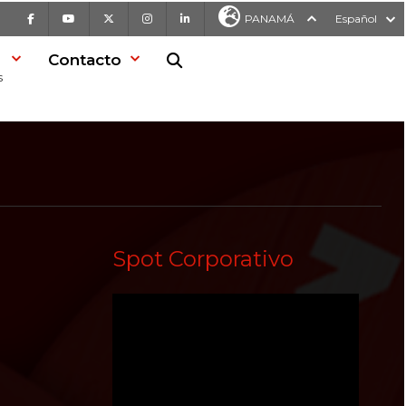
Facebook
Youtube
X
Instagram
LinkedIn
PANAMÁ
Español
Contacto
Buscar en la web
s
Spot Corporativo