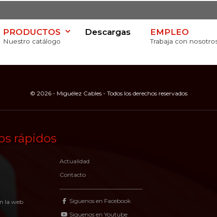
PRODUCTOS
Descargas
EMPLEO
Nuestro catálogo
Trabaja con nosotro
© 2026 - Miguélez Cables - Todos los derechos reservados
va
os rápidos
Actualidad
Contacto
Siguenos en Facebook
n la web
Siguenos en Youtube