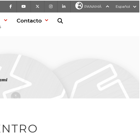
Facebook
Youtube
X
Instagram
LinkedIn
PANAMÁ
Español
Contacto
Buscar en la web
s
iami
ENTRO