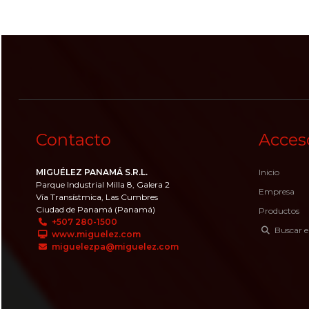
Contacto
Acces
MIGUÉLEZ PANAMÁ S.R.L.
Inicio
Parque Industrial Milla 8, Galera 2
Empresa
Vía Transístmica, Las Cumbres
Ciudad de Panamá (Panamá)
Productos
+507 280-1500
Buscar e
www.miguelez.com
miguelezpa@miguelez.com