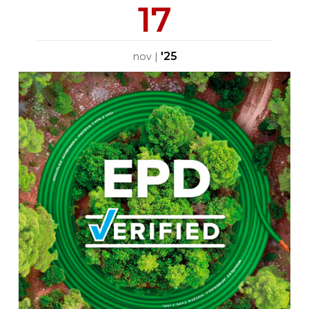
17
'25
nov
|