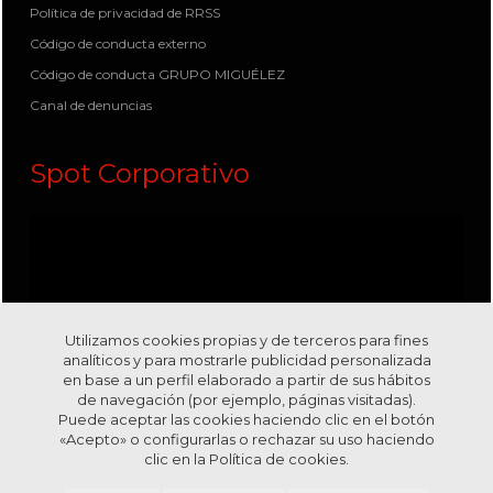
Política de privacidad de RRSS
Código de conducta externo
Código de conducta GRUPO MIGUÉLEZ
Canal de denuncias
Spot Corporativo
Utilizamos cookies propias y de terceros para fines
analíticos y para mostrarle publicidad personalizada
en base a un perfil elaborado a partir de sus hábitos
de navegación (por ejemplo, páginas visitadas).
Puede aceptar las cookies haciendo clic en el botón
«Acepto» o configurarlas o rechazar su uso haciendo
clic en la
Política de cookies.
Visítanos en nuestro canal
Youtube