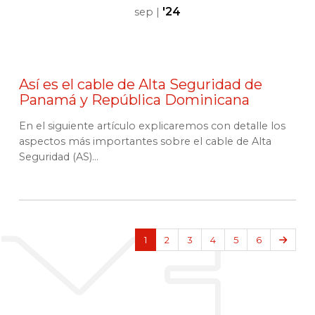
'24
sep
|
Así es el cable de Alta Seguridad de
Panamá y República Dominicana
En el siguiente artículo explicaremos con detalle los
aspectos más importantes sobre el cable de Alta
Seguridad (AS)...
Sigui
1
2
3
4
5
6