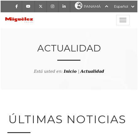
Facebook
Youtube
X
Instagram
LinkedIn
PANAMÁ
Español
Mostrar
MIGUÉLEZ CABLES
ACTUALIDAD
Está usted en:
Inicio
|
Actualidad
ÚLTIMAS NOTICIAS