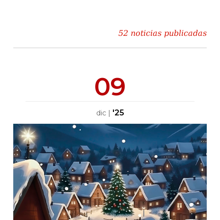
52 noticias publicadas
09
'25
dic
|