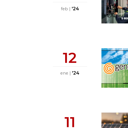
'24
feb
|
12
'24
ene
|
11