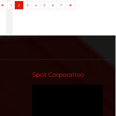
Anterior
Siguiente
1
2
3
4
5
6
7
Spot Corporativo