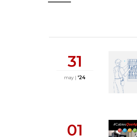
31
'24
may
|
01