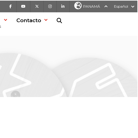
Facebook
Youtube
X
Instagram
LinkedIn
PANAMÁ
Español
Contacto
Buscar en la web
s