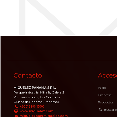
Contacto
Acces
MIGUÉLEZ PANAMÁ S.R.L.
Inicio
Parque Industrial Milla 8, Galera 2
Empresa
Vía Transístmica, Las Cumbres
Ciudad de Panamá (Panamá)
Productos
+507 280-1500
Buscar e
www.miguelez.com
miguelezpa@miguelez.com