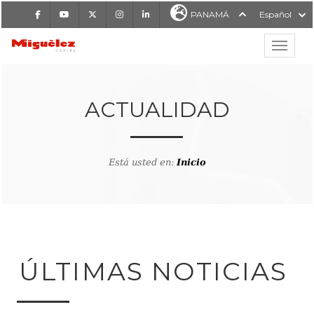
Facebook
Youtube
X
Instagram
LinkedIn
PANAMÁ
Español
Mostrar
MIGUÉLEZ CABLES
ACTUALIDAD
Está usted en:
Inicio
ÚLTIMAS NOTICIAS