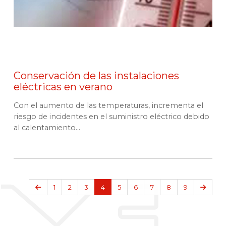
Conservación de las instalaciones
eléctricas en verano
Con el aumento de las temperaturas, incrementa el
riesgo de incidentes en el suministro eléctrico debido
al calentamiento...
Anterior
Sigui
1
2
3
4
5
6
7
8
9