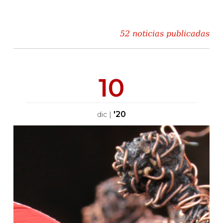
52 noticias publicadas
10
'20
dic
|