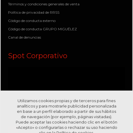
Términos y condiciones generales de venta
Política de privacidad de RRSS
Código de conducta externo
Código de conducta GRUPO MIGUÉLEZ
Canal de denuncias
Spot Corporativo
Utilizamos cookies propias y de terceros para fines
analíticos y para mostrarle publicidad personalizada
en base a un perfil elaborado a partir de sus hábitos
de navegación (por ejemplo, páginas visitadas).
Puede aceptar las cookies haciendo clic en el botón
«Acepto» o configurarlas o rechazar su uso haciendo
clic en la
Política de cookies.