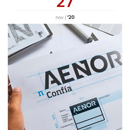
27
'20
nov
|