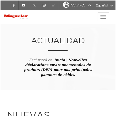
Facebook
Youtube
X
Instagram
LinkedIn
PANAMÁ
Español
Mostrar
MIGUÉLEZ CABLES
ACTUALIDAD
Está usted en:
Inicio
|
Nouvelles
déclarations environnementales de
produits (DEP) pour nos principales
gammes de câbles
NUEVAS