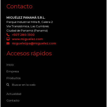
Contacto
MIGUÉLEZ PANAMÁ S.R.L.
Parque Industrial Milla 8, Galera 2
Vía Transístmica, Las Cumbres
Ciudad de Panamá (Panamá)
+507 280-1500
www.miguelez.com
miguelezpa@miguelez.com
Accesos rápidos
Inicio
Empresa
Productos
Buscar en la web
Actualidad
Contacto