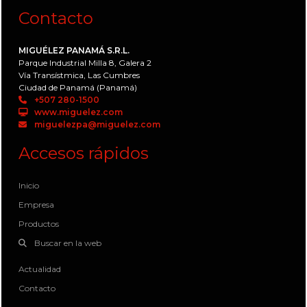
Contacto
MIGUÉLEZ PANAMÁ S.R.L.
Parque Industrial Milla 8, Galera 2
Vía Transístmica, Las Cumbres
Ciudad de Panamá (Panamá)
+507 280-1500
www.miguelez.com
miguelezpa@miguelez.com
Accesos rápidos
Inicio
Empresa
Productos
Buscar en la web
Actualidad
Contacto