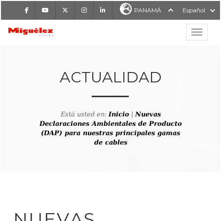
Facebook
Youtube
X
Instagram
LinkedIn
PANAMÁ
Español
Mostrar
MIGUÉLEZ CABLES
ACTUALIDAD
Está usted en:
Inicio
|
Nuevas
Declaraciones Ambientales de Producto
(DAP) para nuestras principales gamas
de cables
NUEVAS