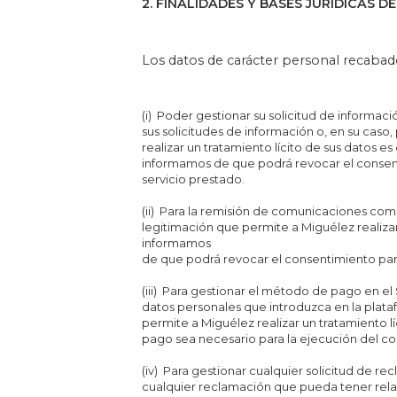
2. FINALIDADES Y BASES JURÍDICAS 
Los datos de carácter personal recabados
(i) Poder gestionar su solicitud de informaci
sus solicitudes de información o, en su cas
realizar un tratamiento lícito de sus datos es
informamos de que podrá revocar el consenti
servicio prestado.
(ii) Para la remisión de comunicaciones com
legitimación que permite a Miguélez realizar
informamos
de que podrá revocar el consentimiento para
(iii) Para gestionar el método de pago en el 
datos personales que introduzca en la plata
permite a Miguélez realizar un tratamiento líc
pago sea necesario para la ejecución del co
(iv) Para gestionar cualquier solicitud de r
cualquier reclamación que pueda tener relac