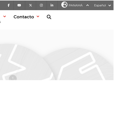
Facebook
Youtube
X
Instagram
LinkedIn
PANAMÁ
Español
Contacto
Buscar en la web
s