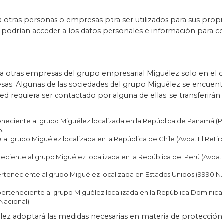
 otras personas o empresas para ser utilizados para sus propi
podrían acceder a los datos personales e información para co
 a otras empresas del grupo empresarial Miguélez solo en el 
sas. Algunas de las sociedades del grupo Miguélez se encuentr
d requiera ser contactado por alguna de ellas, se transferirán 
eciente al grupo Miguélez localizada en la República de Panamá (Parq
.
al grupo Miguélez localizada en la República de Chile (Avda. El Retir
eciente al grupo Miguélez localizada en la República del Perú (Avda. E
eneciente al grupo Miguélez localizada en Estados Unidos (9990 N.W. 1
erteneciente al grupo Miguélez localizada en la República Dominicana
Nacional).
z adoptará las medidas necesarias en materia de protección 