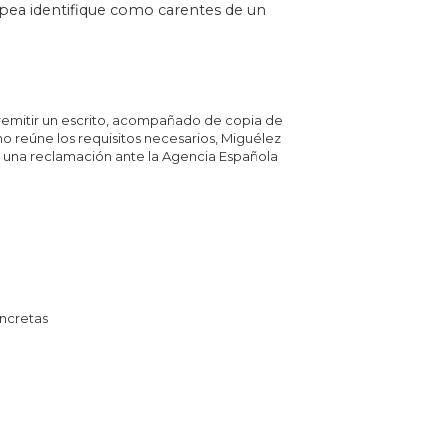
ropea identifique como carentes de un
 remitir un escrito, acompañado de copia de
o reúne los requisitos necesarios, Miguélez
r una reclamación ante la Agencia Española
ncretas