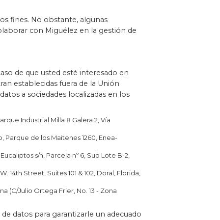
os fines. No obstante, algunas
laborar con Miguélez en la gestión de
caso de que usted esté interesado en
an establecidas fuera de la Unión
datos a sociedades localizadas en los
ue Industrial Milla 8 Galera 2, Vía
o, Parque de los Maitenes 1260, Enea-
ucaliptos s/n, Parcela nº 6, Sub Lote B-2,
4th Street, Suites 101 & 102, Doral, Florida,
 (C/Julio Ortega Frier, No. 13 - Zona
de datos para garantizarle un adecuado