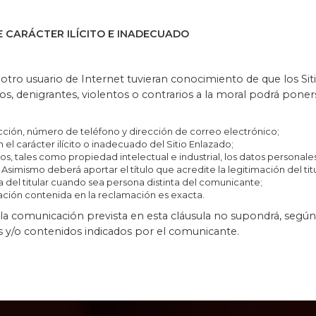
E CARÁCTER ILÍCITO E INADECUADO
r otro usuario de Internet tuvieran conocimiento de que los Si
civos, denigrantes, violentos o contrarios a la moral podrá po
ción, número de teléfono y dirección de correo electrónico;
el carácter ilícito o inadecuado del Sitio Enlazado;
s, tales como propiedad intelectual e industrial, los datos personales
simismo deberá aportar el título que acredite la legitimación del titu
 del titular cuando sea persona distinta del comunicante;
ación contenida en la reclamación es exacta.
a comunicación prevista en esta cláusula no supondrá, según l
s y/o contenidos indicados por el comunicante.