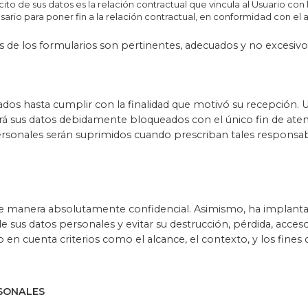
ito de sus datos es la relación contractual que vincula al Usuario con 
ario para poner fin a la relación contractual, en conformidad con el a
 de los formularios son pertinentes, adecuados y no excesivos
os hasta cumplir con la finalidad que motivó su recepción. Una
sus datos debidamente bloqueados con el único fin de atende
ersonales serán suprimidos cuando prescriban tales responsab
de manera absolutamente confidencial. Asimismo, ha implanta
sus datos personales y evitar su destrucción, pérdida, acceso ilí
en cuenta criterios como el alcance, el contexto, y los fines d
RSONALES