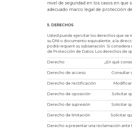
nivel de seguridad en los casos en que 
adecuado marco legal de protección de
5. DERECHOS
Usted puede ejercitar los derechos que se i
su DNI o documento equivalente, a la direcc
podrá requerir su subsanación. Si considera
de Protección de Datos. Los derechos de qu
................................................................................................
Derecho ¿En qué consist
................................................................................................
Derecho de acceso Consultar qué da
................................................................................................
Derecho de rectificación Modificar los 
...............................................................................................
Derecho de oposición Solicitar que Migu
................................................................................................
Derecho de supresión Solicitar que Mi
................................................................................................
Derecho de limitación Solicitar que Mig
................................................................................................
Derecho a presentar una reclamación ante 