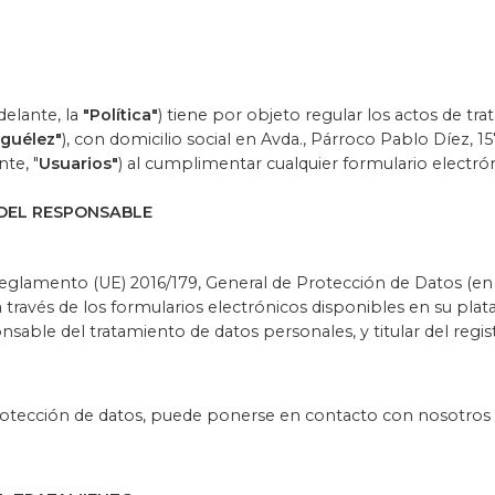
delante, la
"Política"
) tiene por objeto regular los actos de tr
guélez"
), con domicilio social en Avda., Párroco Pablo Díez, 1
te, "
Usuarios"
) al cumplimentar cualquier formulario electrón
 DEL RESPONSABLE
Reglamento (UE) 2016/179, General de Protección de Datos (en
a través de los formularios electrónicos disponibles en su pla
nsable del tratamiento de datos personales, y titular del regis
rotección de datos, puede ponerse en contacto con nosotros a