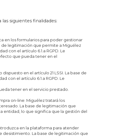
las siguientes finalidades:
zca en los formularios para poder gestionar
e de legitimación que permite a Miguélez
idad con el artículo 6.1.a RGPD. Le
efecto que pueda tener en el
ispuesto en el artículo 21 LSSI. La base de
ad con el artículo 6.1.a RGPD. Le
ueda tener en el servicio prestado.
mpra on-line: Miguélez tratará los
teresado. La base de legitimación que
a entidad, lo que significa que la gestión del
introduzca en la plataforma para atender
e desistimiento. La base de legitimación que