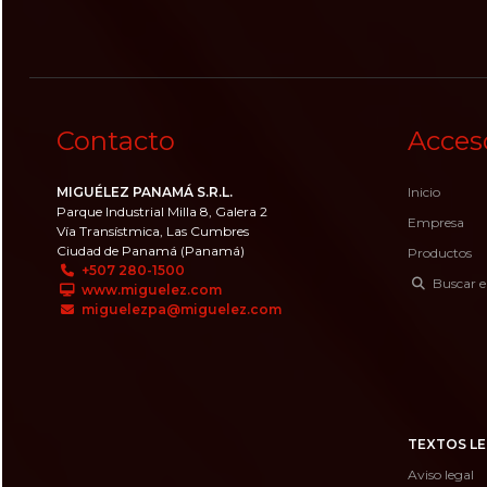
Contacto
Acces
MIGUÉLEZ PANAMÁ S.R.L.
Inicio
Parque Industrial Milla 8, Galera 2
Empresa
Vía Transístmica, Las Cumbres
Ciudad de Panamá (Panamá)
Productos
+507 280-1500
Buscar e
www.miguelez.com
miguelezpa@miguelez.com
TEXTOS LE
Aviso legal