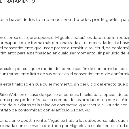
DEL TRATAMIENTO
 a través de los formularios serán tratados por Miguélez para 
ón o, en su caso, presupuesto: Miguélez tratará los datos que introdu
o, presupuesto, de forma más personalizada a sus necesidades. La bas
 el consentimiento que usted presta al remitir la solicitud, de conform
miento para esta finalidad en cualquier momento, sin perjuicio del 
erciales por cualquier medio de comunicación de conformidad con lo d
 un tratamiento lícito de sus datos es el consentimiento, de conformid
 esta finalidad en cualquier momento, sin perjuicio del efecto que p
Sitio Web, en el caso de que se encontrara habilitada la opción de co
forma para poder efectuar la compra de los productos en que esté in
ito de sus datos es la relación contractual que vincula al Usuario con l
ntrato de conformidad con el artículo 6.1.b RGPD.
eclamación o desistimiento: Miguélez tratará los datos personales que 
ionada con el servicio prestado por Miguélez o cualquier solicitud d