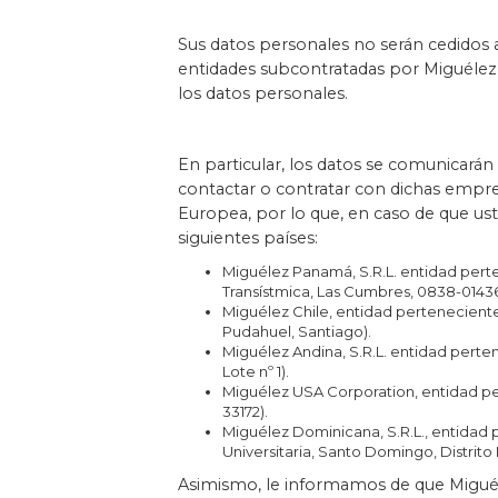
Sus datos personales no serán cedidos a
entidades subcontratadas por Miguélez 
los datos personales.
En particular, los datos se comunicarán
contactar o contratar con dichas empre
Europea, por lo que, en caso de que uste
siguientes países:
Miguélez Panamá, S.R.L. entidad perten
Transístmica, Las Cumbres, 0838-01436
Miguélez Chile, entidad perteneciente 
Pudahuel, Santiago).
Miguélez Andina, S.R.L. entidad perten
Lote nº 1).
Miguélez USA Corporation, entidad pert
33172).
Miguélez Dominicana, S.R.L., entidad p
Universitaria, Santo Domingo, Distrito 
Asimismo, le informamos de que Miguéle