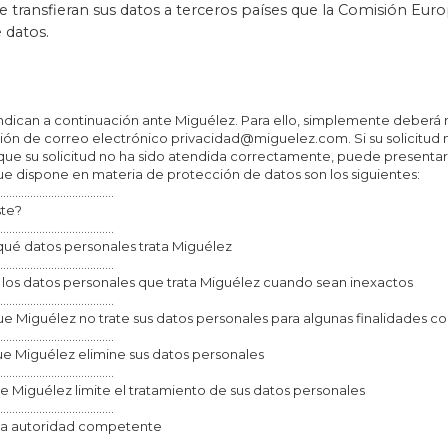
se transfieran sus datos a terceros países que la Comisión Eu
 datos.
ndican a continuación ante Miguélez. Para ello, simplemente deberá
ión de correo electrónico privacidad@miguelez.com. Si su solicitud n
 que su solicitud no ha sido atendida correctamente, puede presenta
e dispone en materia de protección de datos son los siguientes:
......................................
e?
......................................
tos personales trata Miguélez
......................................
datos personales que trata Miguélez cuando sean inexactos
.......................................
élez no trate sus datos personales para algunas finalidades co
......................................
guélez elimine sus datos personales
......................................
uélez limite el tratamiento de sus datos personales
......................................
la autoridad competente