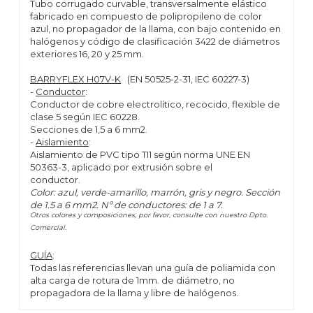
Tubo corrugado curvable, transversalmente elástico
fabricado en compuesto de polipropileno de color
azul, no propagador de la llama, con bajo contenido en
halógenos y código de clasificación 3422 de diámetros
exteriores 16, 20 y 25 mm.
BARRYFLEX H07V-K
(EN 50525-2-31, IEC 60227-3)
-
Conductor
:
Conductor de cobre electrolítico, recocido, flexible de
clase 5 según IEC 60228.
Secciones de 1,5 a 6 mm2.
-
Aislamiento
:
Aislamiento de PVC tipo TI1 según norma UNE EN
50363-3, aplicado por extrusión sobre el
conductor.
Color: azul, verde-amarillo, marrón, gris y negro. Sección
de 1.5 a 6 mm2. Nº de conductores: de 1 a 7.
Otros colores y composiciones, por favor, consulte con nuestro Dpto.
Comercial.
GUÍA
:
Todas las referencias llevan una guía de poliamida con
alta carga de rotura de 1mm. de diámetro, no
propagadora de la llama y libre de halógenos.