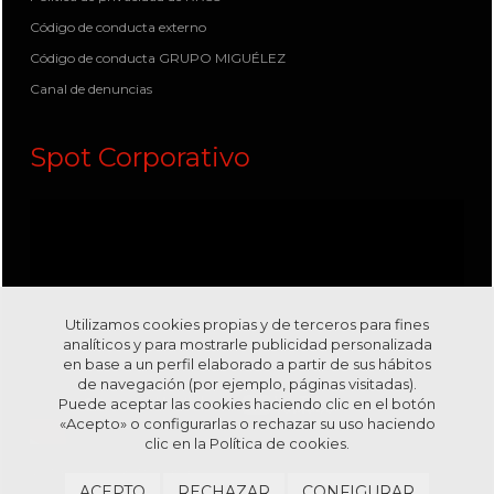
Código de conducta externo
Código de conducta GRUPO MIGUÉLEZ
Canal de denuncias
Spot Corporativo
Utilizamos cookies propias y de terceros para fines
analíticos y para mostrarle publicidad personalizada
en base a un perfil elaborado a partir de sus hábitos
de navegación (por ejemplo, páginas visitadas).
Puede aceptar las cookies haciendo clic en el botón
«Acepto» o configurarlas o rechazar su uso haciendo
clic en la
Política de cookies.
Visítanos en nuestro canal
Youtube
ACEPTO
RECHAZAR
CONFIGURAR