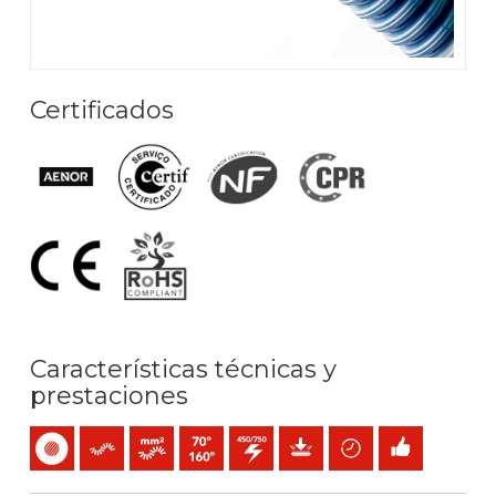
Certificados
Características técnicas y
prestaciones
Unipolar
Flexible
Conductor flexible (clase 5) mm2
Temperatura máx. servicio: 70ºC / 160ºC
450 / 750 V C.A.
Protección mecánica
Ahorro de tiempo
Fácil instalación