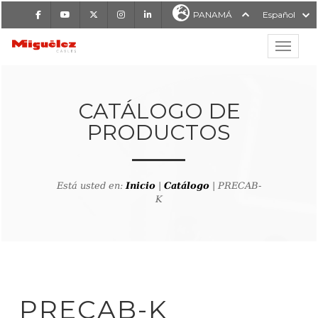
Facebook
Youtube
X
Instagram
LinkedIn
PANAMÁ
Español
Mostrar
MIGUÉLEZ CABLES
CATÁLOGO DE
PRODUCTOS
Está usted en:
Inicio
|
Catálogo
| PRECAB-
K
lver al buscador de producto
PRECAB-K