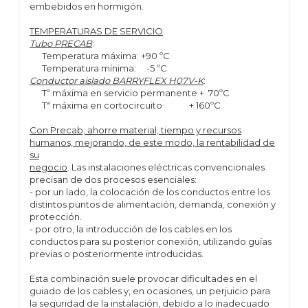
embebidos en hormigón.
TEMPERATURAS DE SERVICIO
Tubo PRECAB
:
Temperatura máxima: +90 ºC
Temperatura mínima: -5 ºC
Conductor aislado BARRYFLEX H07V-K
:
Tª máxima en servicio permanente + 70ºC
Tª máxima en cortocircuito + 160ºC
Con Precab, ahorre material, tiempo y recursos
humanos, mejorando, de este modo, la rentabilidad de
su
negocio
. Las instalaciones eléctricas convencionales
precisan de dos procesos esenciales:
- por un lado, la colocación de los conductos entre los
distintos puntos de alimentación, demanda, conexión y
protección.
- por otro, la introducción de los cables en los
conductos para su posterior conexión, utilizando guías
previas o posteriormente introducidas.
Esta combinación suele provocar dificultades en el
guiado de los cables y, en ocasiones, un perjuicio para
la seguridad de la instalación, debido a lo inadecuado