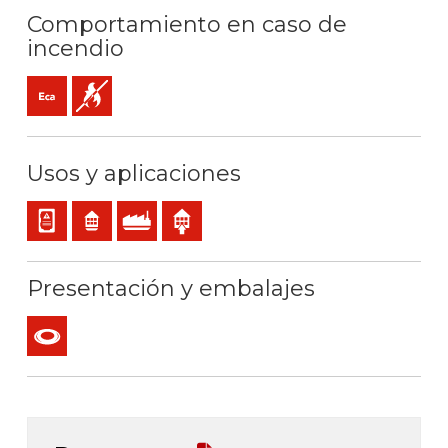
Comportamiento en caso de
incendio
Eca (reacción al fuego)
No propagador de la llama
Usos y aplicaciones
Cableado interno de cuadros o equipos
Residencial
Uso industrial
Uso interior
Presentación y embalajes
Rollo