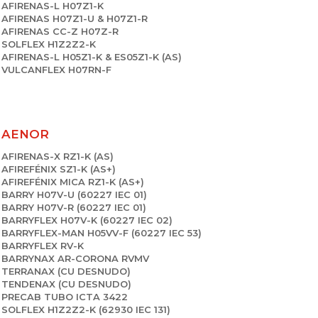
AFIRENAS-L H07Z1-K
AFIRENAS H07Z1-U & H07Z1-R
AFIRENAS CC-Z H07Z-R
SOLFLEX H1Z2Z2-K
AFIRENAS-L H05Z1-K & ES05Z1-K (AS)
VULCANFLEX H07RN-F
AENOR
AFIRENAS-X RZ1-K (AS)
AFIREFÉNIX SZ1-K (AS+)
AFIREFÉNIX MICA RZ1-K (AS+)
BARRY H07V-U (60227 IEC 01)
BARRY H07V-R (60227 IEC 01)
BARRYFLEX H07V-K (60227 IEC 02)
BARRYFLEX-MAN H05VV-F (60227 IEC 53)
BARRYFLEX RV-K
BARRYNAX AR-CORONA RVMV
TERRANAX (CU DESNUDO)
TENDENAX (CU DESNUDO)
PRECAB TUBO ICTA 3422
SOLFLEX H1Z2Z2-K (62930 IEC 131)