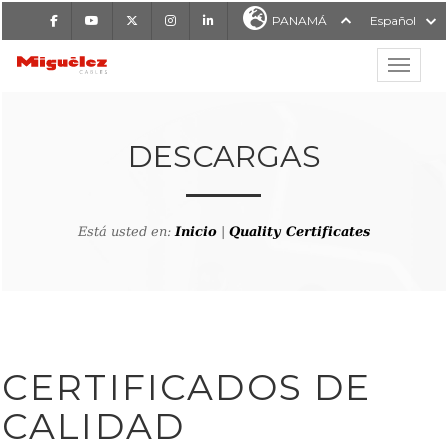
Facebook
Youtube
X
Instagram
LinkedIn
PANAMÁ
Español
Mostrar
MIGUÉLEZ CABLES
DESCARGAS
Está usted en:
Inicio
|
Quality Certificates
CERTIFICADOS DE
CALIDAD