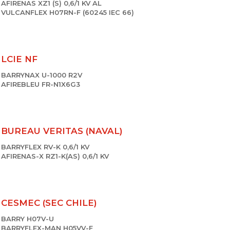
AFIRENAS XZ1 (S) 0,6/1 KV AL
VULCANFLEX H07RN-F (60245 IEC 66)
LCIE NF
BARRYNAX U-1000 R2V
AFIREBLEU FR-N1X6G3
BUREAU VERITAS (NAVAL)
BARRYFLEX RV-K 0,6/1 KV
AFIRENAS-X RZ1-K(AS) 0,6/1 KV
CESMEC (SEC CHILE)
BARRY H07V-U
BARRYFLEX-MAN H05VV-F