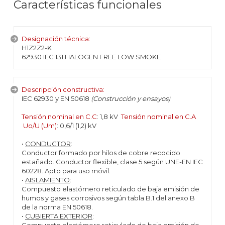
Características funcionales
Designación técnica:
H1Z2Z2-K
62930 IEC 131 HALOGEN FREE LOW SMOKE
Descripción constructiva:
IEC 62930 y EN 50618
(Construcción y ensayos)
Tensión nominal en C.C
: 1,8 kV
Tensión nominal en C.A
Uo/U (Um)
: 0,6/1 (1,2) kV
•
CONDUCTOR
:
Conductor formado por hilos de cobre recocido
estañado. Conductor flexible, clase 5 según UNE-EN IEC
60228. Apto para uso móvil.
•
AISLAMIENTO
:
Compuesto elastómero reticulado de baja emisión de
humos y gases corrosivos según tabla B.1 del anexo B
de la norma EN 50618.
•
CUBIERTA EXTERIOR
: