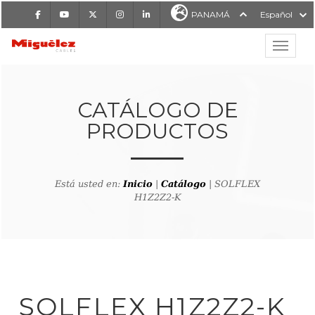
Facebook
Youtube
X
Instagram
LinkedIn
PANAMÁ
Español
Mostrar
MIGUÉLEZ CABLES
CATÁLOGO DE
PRODUCTOS
Está usted en:
Inicio
|
Catálogo
| SOLFLEX
H1Z2Z2-K
lver al buscador de producto
SOLFLEX H1Z2Z2-K