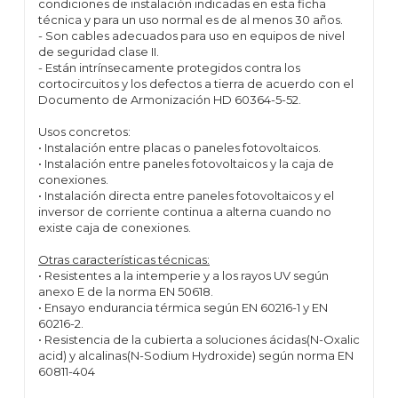
condiciones de instalación indicadas en esta ficha
técnica y para un uso normal es de al menos 30 años.
- Son cables adecuados para uso en equipos de nivel
de seguridad clase II.
- Están intrínsecamente protegidos contra los
cortocircuitos y los defectos a tierra de acuerdo con el
Documento de Armonización HD 60364-5-52.
Usos concretos:
• Instalación entre placas o paneles fotovoltaicos.
• Instalación entre paneles fotovoltaicos y la caja de
conexiones.
• Instalación directa entre paneles fotovoltaicos y el
inversor de corriente continua a alterna cuando no
existe caja de conexiones.
Otras características técnicas:
• Resistentes a la intemperie y a los rayos UV según
anexo E de la norma EN 50618.
• Ensayo endurancia térmica según EN 60216-1 y EN
60216-2.
• Resistencia de la cubierta a soluciones ácidas(N-Oxalic
acid) y alcalinas(N-Sodium Hydroxide) según norma EN
60811-404