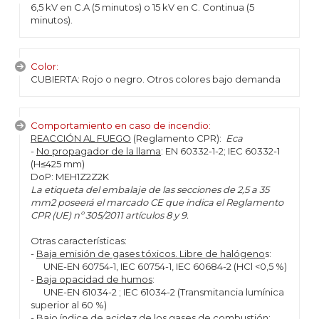
6,5 kV en C.A (5 minutos) o 15 kV en C. Continua (5
minutos).
Color:
CUBIERTA: Rojo o negro. Otros colores bajo demanda
Comportamiento en caso de incendio:
REACCIÓN AL FUEGO
(Reglamento CPR):
Eca
-
No propagador de la llama
: EN 60332-1-2; IEC 60332-1
(H≤425 mm)
DoP: MEH1Z2Z2K
La etiqueta del embalaje de las secciones de 2,5 a 35
mm2 poseerá el marcado CE que indica el Reglamento
CPR (UE) nº 305/2011 artículos 8 y 9.
Otras características:
-
Baja emisión de gases tóxicos. Libre de halógeno
s:
UNE-EN 60754-1, IEC 60754-1, IEC 60684-2 (HCl <0,5 %)
-
Baja opacidad de humos
:
UNE-EN 61034-2 ; IEC 61034-2 (Transmitancia lumínica
superior al 60 %)
-
Bajo índice de acidez de los gases de combustión
: