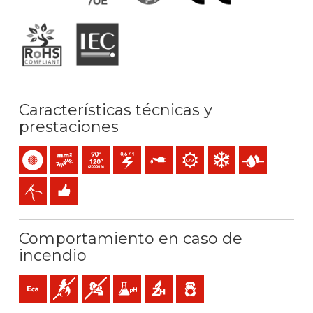
Características técnicas y
prestaciones
Unipolar
Conductor flexible (clase 5) mm2
Temperatura máx. servicio: 90ºC (120ºC 20.000h) / 
0,6/1 (1,2) kV C.A / 1,5 (1,8) kV C.C
Resistencia al aceite
Resistencia a los rayos UV
Resistencia al frío
Presencia de a
Fácil pelado
Fácil instalación
Comportamiento en caso de
incendio
Eca (reacción al fuego)
No propagador de la llama
Baja emisión y opacidad de los humos
Baja acidez y conductividad gases: pH<4,3 
Libre de halógenos
Baja emisión de gases tóxicos