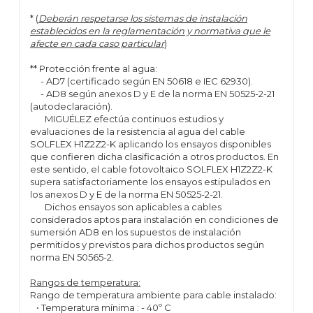
* (
Deberán respetarse los sistemas de instalación
establecidos en la reglamentación y normativa que le
afecte en cada caso particular
)
** Protección frente al agua:
- AD7 (certificado según EN 50618 e IEC 62930).
- AD8 según anexos D y E de la norma EN 50525-2-21
(autodeclaración).
MIGUÉLEZ efectúa continuos estudios y
evaluaciones de la resistencia al agua del cable
SOLFLEX H1Z2Z2-K aplicando los ensayos disponibles
que confieren dicha clasificación a otros productos. En
este sentido, el cable fotovoltaico SOLFLEX H1Z2Z2-K
supera satisfactoriamente los ensayos estipulados en
los anexos D y E de la norma EN 50525-2-21.
Dichos ensayos son aplicables a cables
considerados aptos para instalación en condiciones de
sumersión AD8 en los supuestos de instalación
permitidos y previstos para dichos productos según
norma EN 50565-2.
Rangos de temperatura:
Rango de temperatura ambiente para cable instalado:
• Temperatura mínima : - 40º C