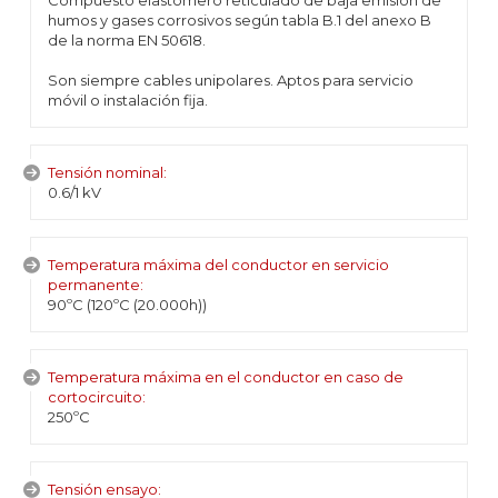
Compuesto elastómero reticulado de baja emisión de
humos y gases corrosivos según tabla B.1 del anexo B
de la norma EN 50618.
Son siempre cables unipolares. Aptos para servicio
móvil o instalación fija.
Tensión nominal:
0.6/1 kV
Temperatura máxima del conductor en servicio
permanente:
90ºC (120ºC (20.000h))
Temperatura máxima en el conductor en caso de
cortocircuito:
250ºC
Tensión ensayo: