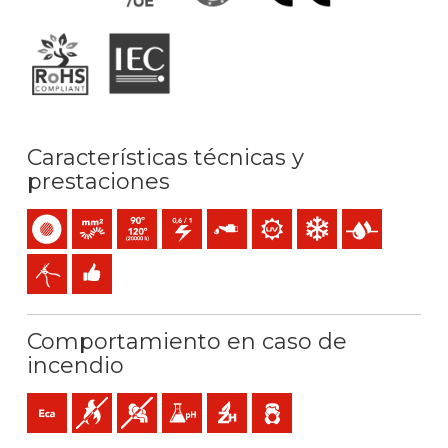
Características técnicas y
prestaciones
Unipolar
Conductor flexible (clase 5) mm2
Temperatura máx. servicio: 90ºC (120ºC 20.000h) / 
0,6/1 (1,2) kV C.A / 1,5 (1,8) kV C.C
Resistencia al aceite
Resistencia a los rayos UV
Resistencia al frío
Presencia de a
Fácil pelado
Fácil instalación
Comportamiento en caso de
incendio
Eca (reacción al fuego)
No propagador de la llama
Baja emisión y opacidad de los humos
Baja acidez y conductividad gases: pH<4,3 
Libre de halógenos
Baja emisión de gases tóxicos