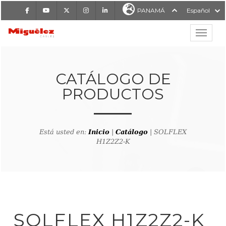
Facebook
Youtube
X
Instagram
LinkedIn
PANAMÁ
Español
Mostrar
MIGUÉLEZ CABLES
CATÁLOGO DE
PRODUCTOS
Está usted en:
Inicio
|
Catálogo
| SOLFLEX
H1Z2Z2-K
lver al buscador de producto
SOLFLEX H1Z2Z2-K