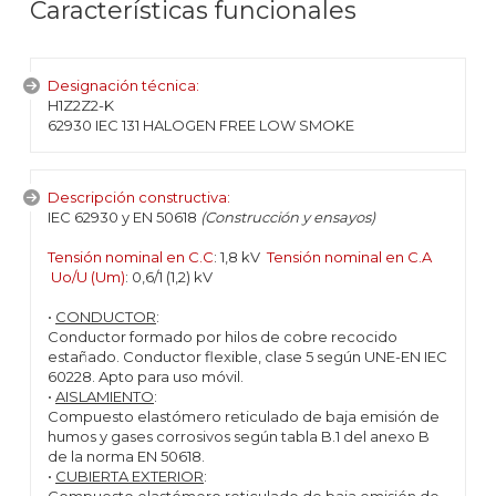
Características funcionales
Designación técnica:
H1Z2Z2-K
62930 IEC 131 HALOGEN FREE LOW SMOKE
Descripción constructiva:
IEC 62930 y EN 50618
(Construcción y ensayos)
Tensión nominal en C.C
: 1,8 kV
Tensión nominal en C.A
Uo/U (Um)
: 0,6/1 (1,2) kV
•
CONDUCTOR
:
Conductor formado por hilos de cobre recocido
estañado. Conductor flexible, clase 5 según UNE-EN IEC
60228. Apto para uso móvil.
•
AISLAMIENTO
:
Compuesto elastómero reticulado de baja emisión de
humos y gases corrosivos según tabla B.1 del anexo B
de la norma EN 50618.
•
CUBIERTA EXTERIOR
: