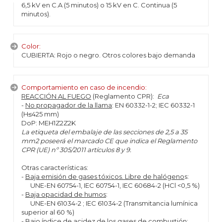
6,5 kV en C.A (5 minutos) o 15 kV en C. Continua (5
minutos).
Color:
CUBIERTA: Rojo o negro. Otros colores bajo demanda
Comportamiento en caso de incendio:
REACCIÓN AL FUEGO
(Reglamento CPR):
Eca
-
No propagador de la llama
: EN 60332-1-2; IEC 60332-1
(H≤425 mm)
DoP: MEH1Z2Z2K
La etiqueta del embalaje de las secciones de 2,5 a 35
mm2 poseerá el marcado CE que indica el Reglamento
CPR (UE) nº 305/2011 artículos 8 y 9.
Otras características:
-
Baja emisión de gases tóxicos. Libre de halógeno
s:
UNE-EN 60754-1, IEC 60754-1, IEC 60684-2 (HCl <0,5 %)
-
Baja opacidad de humos
:
UNE-EN 61034-2 ; IEC 61034-2 (Transmitancia lumínica
superior al 60 %)
-
Bajo índice de acidez de los gases de combustión
: