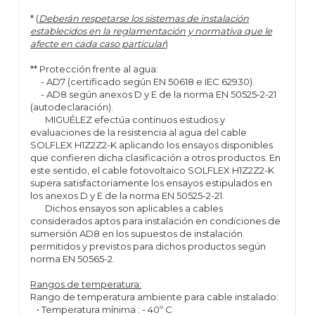
* (
Deberán respetarse los sistemas de instalación
establecidos en la reglamentación y normativa que le
afecte en cada caso particular
)
** Protección frente al agua:
- AD7 (certificado según EN 50618 e IEC 62930).
- AD8 según anexos D y E de la norma EN 50525-2-21
(autodeclaración).
MIGUÉLEZ efectúa continuos estudios y
evaluaciones de la resistencia al agua del cable
SOLFLEX H1Z2Z2-K aplicando los ensayos disponibles
que confieren dicha clasificación a otros productos. En
este sentido, el cable fotovoltaico SOLFLEX H1Z2Z2-K
supera satisfactoriamente los ensayos estipulados en
los anexos D y E de la norma EN 50525-2-21.
Dichos ensayos son aplicables a cables
considerados aptos para instalación en condiciones de
sumersión AD8 en los supuestos de instalación
permitidos y previstos para dichos productos según
norma EN 50565-2.
Rangos de temperatura:
Rango de temperatura ambiente para cable instalado:
• Temperatura mínima : - 40º C