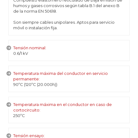
Compuesto elastómero reticulado de baja emisión de
humos y gases corrosivos según tabla B.1 del anexo B
de la norma EN 50618.
Son siempre cables unipolares. Aptos para servicio
móvil o instalación fija.
Tensión nominal:
0.6/1 kV
Temperatura máxima del conductor en servicio
permanente:
90ºC (120ºC (20.000h))
Temperatura máxima en el conductor en caso de
cortocircuito:
250ºC
Tensión ensayo: