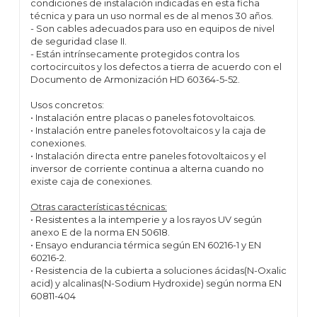
condiciones de instalación indicadas en esta ficha
técnica y para un uso normal es de al menos 30 años.
- Son cables adecuados para uso en equipos de nivel
de seguridad clase II.
- Están intrínsecamente protegidos contra los
cortocircuitos y los defectos a tierra de acuerdo con el
Documento de Armonización HD 60364-5-52.
Usos concretos:
• Instalación entre placas o paneles fotovoltaicos.
• Instalación entre paneles fotovoltaicos y la caja de
conexiones.
• Instalación directa entre paneles fotovoltaicos y el
inversor de corriente continua a alterna cuando no
existe caja de conexiones.
Otras características técnicas:
• Resistentes a la intemperie y a los rayos UV según
anexo E de la norma EN 50618.
• Ensayo endurancia térmica según EN 60216-1 y EN
60216-2.
• Resistencia de la cubierta a soluciones ácidas(N-Oxalic
acid) y alcalinas(N-Sodium Hydroxide) según norma EN
60811-404