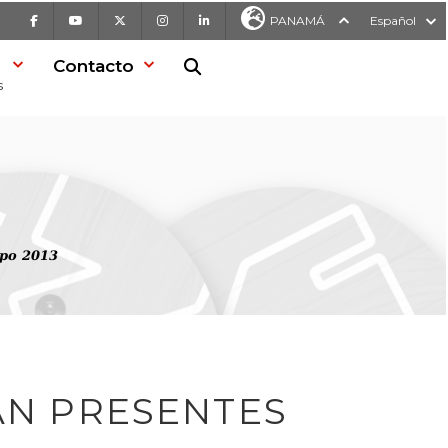
Facebook
Youtube
X
Instagram
LinkedIn
PANAMÁ
Español
Contacto
Buscar en la web
s
xpo 2013
ÁN PRESENTES