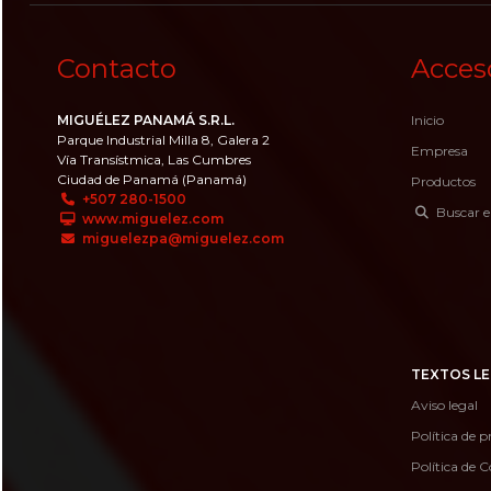
Contacto
Acces
MIGUÉLEZ PANAMÁ S.R.L.
Inicio
Parque Industrial Milla 8, Galera 2
Empresa
Vía Transístmica, Las Cumbres
Ciudad de Panamá (Panamá)
Productos
+507 280-1500
Buscar e
www.miguelez.com
miguelezpa@miguelez.com
TEXTOS LE
Aviso legal
Política de p
Política de C