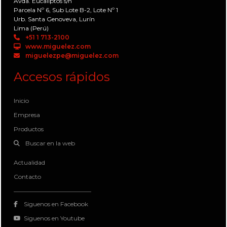
Avda. Eucaliptos s/n
Parcela Nº 6, Sub Lote B-2, Lote Nº 1
Urb. Santa Genoveva, Lurín
Lima (Perú)
+51 1 713-2100
www.miguelez.com
miguelezpe@miguelez.com
Accesos rápidos
Inicio
Empresa
Productos
Buscar en la web
Actualidad
Contacto
Siguenos en Facebook
Siguenos en Youtube