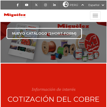
Facebook
Youtube
X
Instagram
LinkedIn
PERÚ
Español
Mostrar
FABRICANTE DE CAB
NUEVO CATÁLOGO (SHORT-FORM)
Información de interés
COTIZACIÓN DEL COBRE