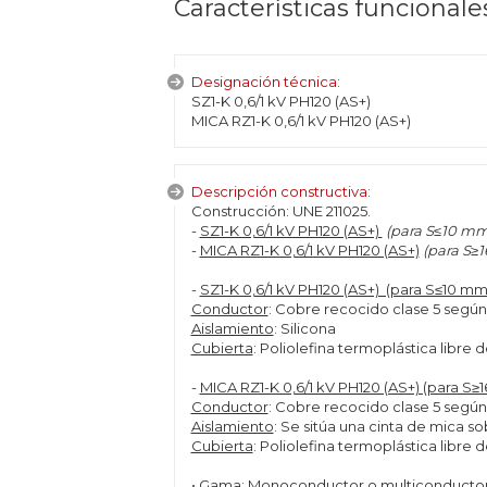
Características funcionale
Designación técnica:
SZ1-K 0,6/1 kV PH120 (AS+)
MICA RZ1-K 0,6/1 kV PH120 (AS+)
Descripción constructiva:
Construcción: UNE 211025.
-
SZ1-K 0,6/1 kV PH120 (AS+)
(para S≤10 m
-
MICA RZ1-K 0,6/1 kV PH120 (AS+)
(para S≥
-
SZ1-K 0,6/1 kV PH120 (AS+) (para S≤10 m
Conductor
: Cobre recocido clase 5 segú
Aislamiento
: Silicona
Cubierta
: Poliolefina termoplástica libre
-
MICA RZ1-K 0,6/1 kV PH120 (AS+) (para S
Conductor
: Cobre recocido clase 5 segú
Aislamiento
: Se sitúa una cinta de mica so
Cubierta
: Poliolefina termoplástica libre
•
Gama
: Monoconductor o multiconductor