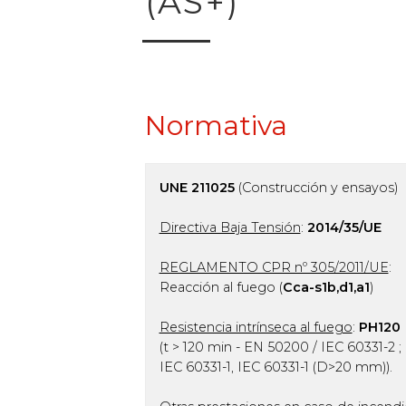
(AS+)
Normativa
UNE 211025
(Construcción y ensayos)
Directiva Baja Tensión
:
2014/35/UE
REGLAMENTO CPR nº 305/2011/UE
:
Reacción al fuego (
Cca-s1b,d1,a1
)
Resistencia intrínseca al fuego
:
PH120
(t > 120 min - EN 50200 / IEC 60331-2 ;
IEC 60331-1, IEC 60331-1 (D>20 mm)).