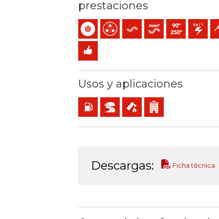
prestaciones
Unipolar
Multipolar
Flexible
Conductor flexible (cla
Temperatura máx.
0,6/1 (1,2) 
Fá
Fácil instalación
Usos y aplicaciones
Locales con riesgo de incendio o explosión
BD2, BD3, BD4 (túneles, rascacielos…)
Servicios de seguridad en cas
Locales de pública con
Descargas:
Ficha técnica