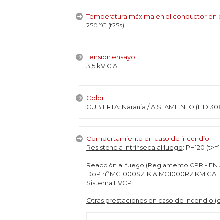
Temperatura máxima en el conductor en c
250 ºC (t?5s)
Tensión ensayo:
3,5 kV C.A.
Color:
CUBIERTA: Naranja / AISLAMIENTO (HD 308
Comportamiento en caso de incendio:
Resistencia intrínseca al fuego
: PH120 (t>=
Reacción al fuego
(Reglamento CPR - EN 5
DoP nº MC1000SZ1K & MC1000RZIKMICA
Sistema EVCP: 1+
Otras prestaciones en caso de incendio 