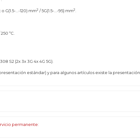
2
2
x o G(1.5-...-120) mm
/ 5G(1.5-...-95) mm
.
/ 250 ºC.
308 S2 (2x 3x 3G 4x 4G 5G).
presentación estándar) y para algunos artículos existe la presentación
rvicio permanente: