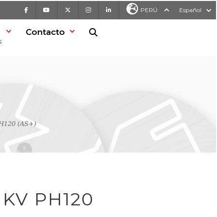
Facebook
Youtube
X
Instagram
LinkedIn
PERÚ
Español
Contacto
Buscar en la web
s
PH120 (AS+)
1 KV PH120