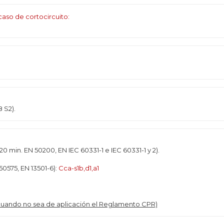
aso de cortocircuito:
 S2).
120 min. EN 50200, EN IEC 60331-1 e IEC 60331-1 y 2).
0575, EN 13501-6):
Cca-s1b,d1,a1
(cuando no sea de aplicación el Reglamento CPR)