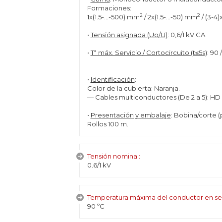
Formaciones:
2
2
1x(1.5-...-500) mm
/ 2x(1.5-...-50) mm
/ (3-4)
•
Tensión asignada (Uo/U)
: 0,6/1 kV CA.
•
Tª máx. Servicio / Cortocircuito (t≤5s)
: 90 
•
Identificación
:
Color de la cubierta: Naranja.
— Cables multiconductores (De 2 a 5): HD 
•
Presentación y embalaje
: Bobina/corte (
Rollos 100 m.
Tensión nominal:
0.6/1 kV
Temperatura máxima del conductor en se
90 ºC