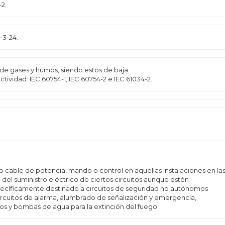
2.
-3-24.
 de gases y humos, siendo estos de baja
ividad: IEC 60754-1, IEC 60754-2 e IEC 61034-2.
cable de potencia, mando o control en aquellas instalaciones en la
del suministro eléctrico de ciertos circuitos aunque estén
pecíficamente destinado a circuitos de seguridad no autónomos
ircuitos de alarma, alumbrado de señalización y emergencia,
os y bombas de agua para la extinción del fuego.