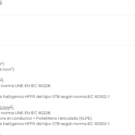
s
2
m
)
.
2
16 mm
)
.
2
m
)
.
n norma UNE-EN IEC 60228.
 de halógenos HFFR del tipo ST8 según norma IEC 60502-1.
2
≥16 mm
).
n norma UNE-EN IEC 60228.
bre el conductor + Polietileno reticulado (XLPE).
 de halógenos HFFR del tipo ST8 según norma IEC 60502-1.
.