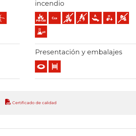
incendio
se 5) mm2
 servicio: 90ºC / 250ºC
kV C.A / 1,5 (1,8) kV C.C
cil pelado
Resistencia al fuego
Cca-s1b,d1,a1 (reacción al fuego)
No propagador de incendio
No propagador de la llama
Baja emisión de calor
Reducida caída 
Baja emis
Baja acidez y conductividad gases: pH<4,3 2,5 µS/
Presentación y embalajes
o de incendio
currencia
Rollo
Bobina
Certificado de calidad