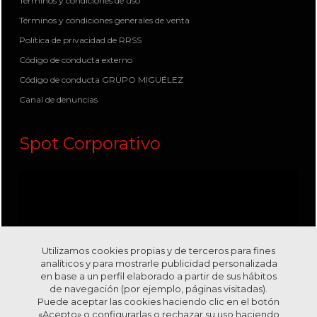
Términos y condiciones de uso
Términos y condiciones generales de venta
Política de privacidad de RRSS
Código de conducta externo
Código de conducta GRUPO MIGUÉLEZ
Canal de denuncias
Spot Corporativo
Utilizamos cookies propias y de terceros para fines
analíticos y para mostrarle publicidad personalizada
en base a un perfil elaborado a partir de sus hábitos
de navegación (por ejemplo, páginas visitadas).
Puede aceptar las cookies haciendo clic en el botón
«Acepto» o configurarlas o rechazar su uso haciendo