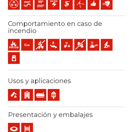
Multipolar
Conductor flexible (clase 5) mm2
Temperatura máx. servicio: 90ºC / 250ºC
300 / 500 V C.A.
Extra-deslizante
Fácil pelado
Fácil instalación
Protección fren
Comportamiento en caso de
incendio
Resistencia al fuego
Cca-s1b,d1,a1 (reacción al fuego)
No propagador de incendio
Baja emisión de calor
Reducida caída de gotas inflamables
Baja emisión y opacidad de l
Baja acidez y conducti
Libre de halóge
Baja emisión de gases tóxicos
Usos y aplicaciones
Servicios de seguridad en caso de incendio
Locales de pública concurrencia
Uso industrial
Uso interior
Presentación y embalajes
Rollo
Bobina