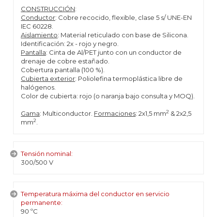
CONSTRUCCIÓN
:
Conductor
: Cobre recocido, flexible, clase 5 s/ UNE-EN
IEC 60228.
Aislamiento
: Material reticulado con base de Silicona.
Identificación: 2x - rojo y negro.
Pantalla
: Cinta de Al/PET junto con un conductor de
drenaje de cobre estañado.
Cobertura pantalla (100 %).
Cubierta exterior
: Poliolefina termoplástica libre de
halógenos.
Color de cubierta: rojo (o naranja bajo consulta y MOQ).
2
Gama
: Multiconductor.
Formaciones
: 2x1,5 mm
& 2x2,5
2
mm
.
Tensión nominal:
300/500 V
Temperatura máxima del conductor en servicio
permanente:
90 ºC