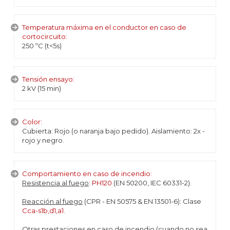
Temperatura máxima en el conductor en caso de
cortocircuito:
250 ºC (t<5s)
Tensión ensayo:
2 kV (15 min)
Color:
Cubierta: Rojo (o naranja bajo pedido). Aislamiento: 2x -
rojo y negro.
Comportamiento en caso de incendio:
Resistencia al fuego
:
PH120
(EN 50200, IEC 60331-2).
Reacción al fuego
(CPR - EN 50575 & EN 13501-6): Clase
Cca-s1b,d1,a1.
Otras prestaciones en caso de incendio
(cuando no sea