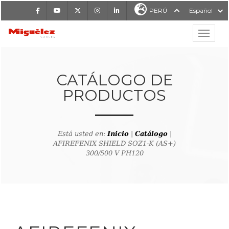
Facebook
Youtube
X
Instagram
LinkedIn
PERÚ
Español
Mostrar
MIGUÉLEZ CABLES
CATÁLOGO DE
PRODUCTOS
Está usted en:
Inicio
|
Catálogo
|
AFIREFENIX SHIELD SOZ1-K (AS+)
300/500 V PH120
lver al buscador de producto