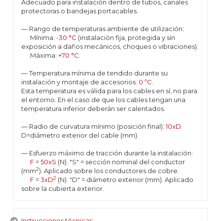
Adecuado para instalación dentro de tubos, canales
protectoras o bandejas portacables.
— Rango de temperaturas ambiente de utilización:
Mínima:
-30 °C
(instalación fija, protegida y sin
exposición a daños mecánicos, choques o vibraciones).
Máxima:
+70 °C
.
— Temperatura mínima de tendido durante su
instalación y montaje de accesorios:
0 ºC
.
Esta temperatura es válida para los cables en sí, no para
el entorno. En el caso de que los cables tengan una
temperatura inferior deberán ser calentados.
— Radio de curvatura mínimo (posición final):
10xD
.
D=diámetro exterior del cable (mm).
— Esfuerzo máximo de tracción durante la instalación:
F
=
50xS
(N). "S" = sección nominal del conductor
2
(mm
). Aplicado sobre los conductores de cobre.
2
F
=
3xD
(N). "D" = diámetro exterior (mm). Aplicado
sobre la cubierta exterior.
Instrucciones técnicas: