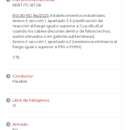
REBT ITC-BT 28.
RSCIEI-RD 164/2025:
Establecimientos industriales.
Anexo II, sección 1, apartado 3.3 (clasificación de
reacción al fuego igual o superior a Cca-s1b,d1,a1
cuando los cables discurran dentro de falsos techos,
suelos elevados o en galerías subterráneas).
Anexo II, sección 1, apartado 4.2 (resistencia intrínseca al
fuego igual o superior a P90 o PH90).
CTE
Conductor:
Flexible
Libre de halógenos:
Sí
Armado:
No